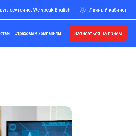
руглосуточно. We speak English
Личный кабинет
Записаться на приём
истам
Страховым компаниям