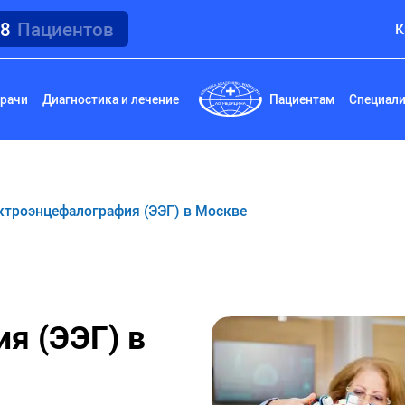
18
Пациентов
К
рачи
Диагностика и лечение
Пациентам
Специал
ктроэнцефалография (ЭЭГ) в Москве
я (ЭЭГ) в