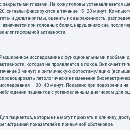
с закрытыми глазами. На кожу головы устанавливается ш
20, сигналы фиксируются в течение 15–20 минут. Компьюте
тета- и дельта-ритмы, оценить их выраженность, распред
Назначается при головных болях, нарушениях сна, после ч
эпилептиформной активности.
Расширенное исследование с функциональными пробами 
активности, которая не проявляется в покое. Включает г
течение 3 минут) и ритмическую фотостимуляцию (вспышк
спровоцировать патологические изменения биоэлектрическ
исследования — 30–40 минут. Показано при подозрении на
наблюдении пациентов с установленным диагнозом для оц
Для пациентов, которые не могут приехать в клинику, дос
регистрацией показателей в привычной обстановке.