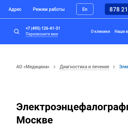
878 2
Адрес
Режим работы
En
+7 (495) 126-41-31
О клинике
Наши в
Перезвоните мне
АО «Медицина»
Диагностика и лечение
Эле
Электроэнцефалографи
Москве