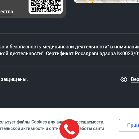
чества
во и безопасность медицинской деятельности" в номинации
ской деятельности". Сертификат Росздравнадзора №0023/0
а защищены.
Ве
пользует файлы
Cookies
для анализа посещаемости,
Прин
тельской активности и оптимизации работы сайта.
Я. НЕОБХОДИМО ПРОКОНСУЛЬТИРО