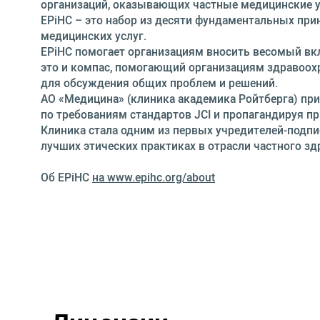
организаций, оказывающих частные медицинские у
EPiHC – это набор из десяти фундаментальных при
медицинских услуг.
EPiHC помогает организациям вносить весомый вкл
это и компас, помогающий организациям здравоохр
для обсуждения общих проблем и решений.
АО «Медицина» (клиника академика Ройтберга) при
по требованиям стандартов JCI и пропагандируя 
Клиника стала одним из первых учредителей-подп
лучших этических практиках в отрасли частного зд
Об EPiHC
на www.epihc.org/about