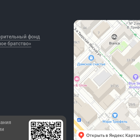
орительный фонд
ое братство»
зания
ми