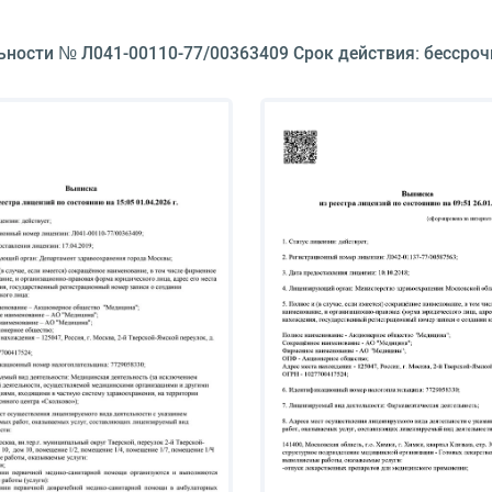
ьности № Л041-00110-77/00363409 Срок действия: бессроч