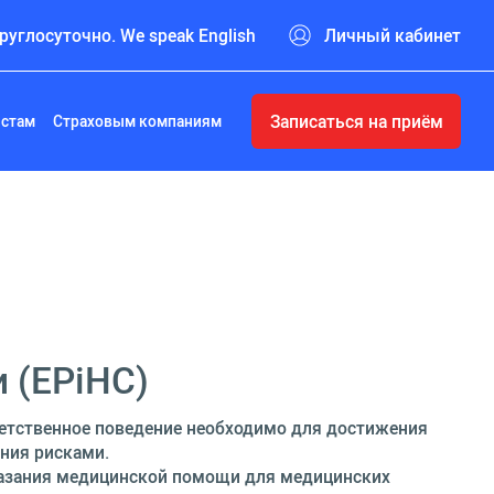
руглосуточно. We speak English
Личный кабинет
Записаться на приём
истам
Страховым компаниям
 (EPiHC)
ветственное поведение необходимо для достижения
ния рисками.
оказания медицинской помощи для медицинских