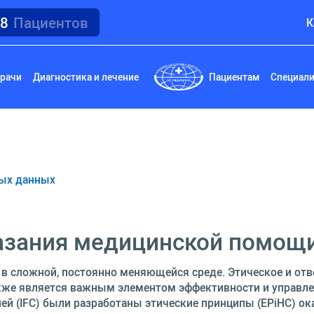
18
Пациентов
К
рачи
Диагностика и лечение
Пациентам
Специал
ных данных
азания медицинской помощи
 в сложной, постоянно меняющейся среде. Этическое и от
акже является важным элементом эффективности и управле
ей (IFC) были разработаны этические принципы (EPiHC) 