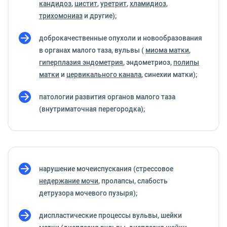
кандидоз
,
цистит
,
уретрит
,
хламидиоз
,
трихомониаз
и другие);
доброкачественные опухоли и новообразования
в органах малого таза, вульвы (
миома матки
,
гиперплазия эндометрия
, эндометриоз,
полипы
матки
и
цервикального канала
, синехии матки);
патологии развития органов малого таза
(внутриматочная перегородка);
нарушение мочеиспускания (стрессовое
недержание мочи
, пролапсы, слабость
детрузора мочевого пузыря);
диспластические процессы вульвы, шейки