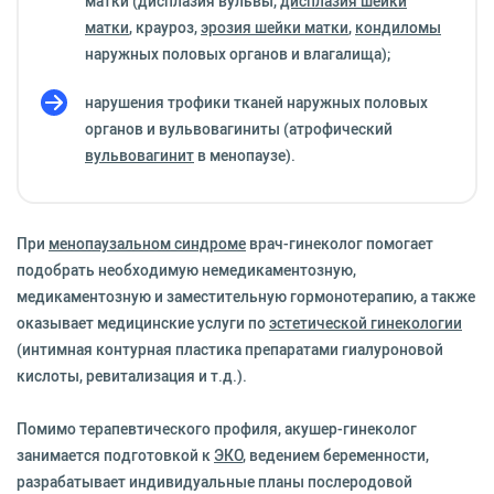
матки (дисплазия вульвы,
дисплазия шейки
матки
, крауроз,
эрозия шейки матки
,
кондиломы
наружных половых органов и влагалища);
нарушения трофики тканей наружных половых
органов и вульвовагиниты (атрофический
вульвовагинит
в менопаузе).
При
менопаузальном синдроме
врач-гинеколог помогает
подобрать необходимую немедикаментозную,
медикаментозную и заместительную гормонотерапию, а также
оказывает медицинские услуги по
эстетической гинекологии
(интимная контурная пластика препаратами гиалуроновой
кислоты, ревитализация и т.д.).
Помимо терапевтического профиля, акушер-гинеколог
занимается подготовкой к
ЭКО
, ведением беременности,
разрабатывает индивидуальные планы послеродовой