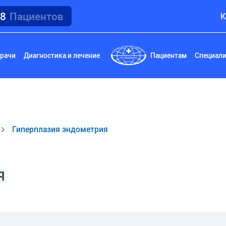
18
Пациентов
К
рачи
Диагностика и лечение
Пациентам
Специал
Гиперплазия эндометрия
я