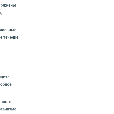
опряжены
,
лиальные
е течение
ицита
торное
тность
рганизме