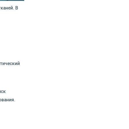
каней. В
стический
иск
ования.