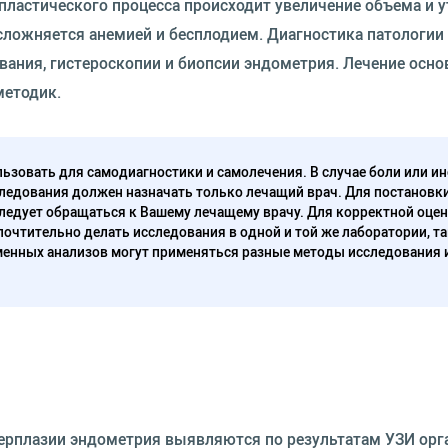
рпластического процесса происходит увеличение объема и 
осложняется анемией и бесплодием. Диагностика патологии
вания, гистероскопии и биопсии эндометрия. Лечение осно
методик.
ьзовать для самодиагностики и самолечения. В случае боли или ин
ледования должен назначать только лечащий врач. Для постановк
следует обращаться к Вашему лечащему врачу. Для корректной оце
очтительно делать исследования в одной и той же лаборатории, та
енных анализов могут применяться разные методы исследования 
ерплазии эндометрия выявляются по результатам УЗИ орг