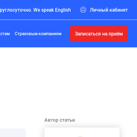
руглосуточно. We speak English
Личный кабинет
Записаться на приём
истам
Страховым компаниям
Автор статьи