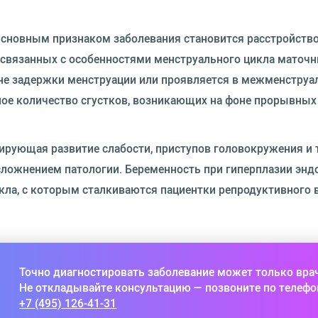
сновным признаком заболевания становится расстройств
 связанных с особенностями менструального цикла маточ
не задержки менструации или проявляется в межменстру
ое количество сгустков, возникающих на фоне прорывных
рующая развитие слабости, приступов головокружения и
сложнением патологии. Беременность при гиперплазии эн
кла, с которым сталкиваются пациентки репродуктивного в
Точно диагностировать заболевание может только вра
Не откладывайте консультацию — позвоните по телефо
+7 (495) 126-41-31