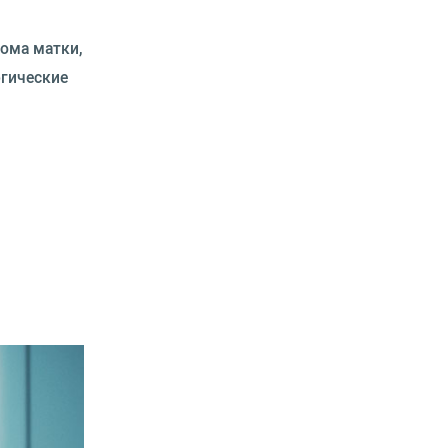
ома матки,
ргические