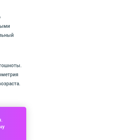
о
ными
альный
 тошноты.
дометрия
озраста.
ч.
ну