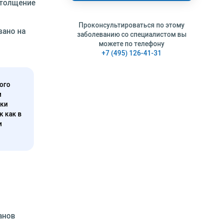
утолщение
Проконсультироваться по этому
вано на
заболеванию со специалистом вы
можете по телефону
+7 (495) 126-41-31
ого
и
нки
к как в
и
анов