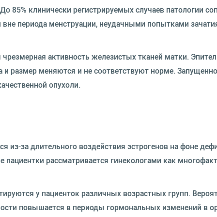
. До 85% клинически регистрируемых случаев патологии с
 вне периода менструации, неудачными попытками зачатия
я чрезмерная активность железистых тканей матки. Эпите
а и размер меняются и не соответствуют норме. Запущенно
ачественной опухоли.
я из-за длительного воздействия эстрогенов на фоне деф
ме пациентки рассматривается гинекологами как многофак
тируются у пациенток различных возрастных групп. Вероя
ности повышается в периоды гормональных изменений в о