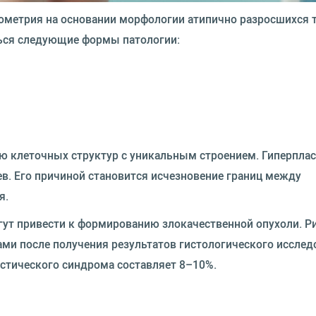
ометрия на основании морфологии атипично разросшихся т
ься следующие формы патологии:
 клеточных структур с уникальным строением. Гиперпла
ев. Его причиной становится исчезновение границ между
я.
ут привести к формированию злокачественной опухоли. Р
ами после получения результатов гистологического исслед
астического синдрома составляет 8–10%.