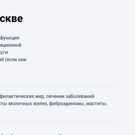
скве
 функция
рационной
уги.
й (если они
офилактических мер, лечении заболеваний
сты молочных желез, фиброаденомы, маститы,