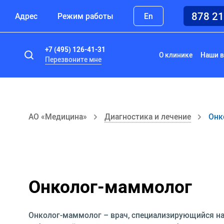
878 2
Адрес
Режим работы
En
+7 (495) 126-41-31
О клинике
Наши в
Перезвоните мне
АО «Медицина»
Диагностика и лечение
Онк
Онколог-маммолог
Онколог-маммолог – врач, специализирующийся на