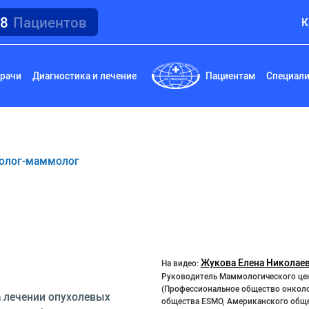
18
Пациентов
К
рачи
Диагностика и лечение
Пациентам
Специал
олог-маммолог
Жукова Елена Николае
На видео:
Руководитель Маммологического цен
(Профессиональное общество онколо
 лечении опухолевых
общества ESMO, Американского общ