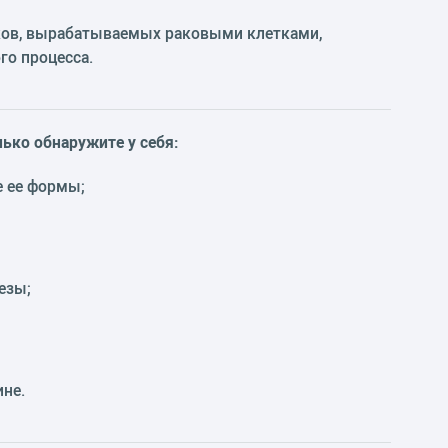
ков, вырабатываемых раковыми клетками,
го процесса.
ько обнаружите у себя:
е ее формы;
езы;
ине.