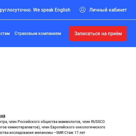
руглосуточно. We speak English
Личный кабинет
Записаться на приём
истам
Страховым компаниям
вна
тра, член Российского общества маммологов, член RUSSCO
гов-химиотерапевтов), член Европейского онкологического
ества исследования меланомы –SMR Стаж 17 лет