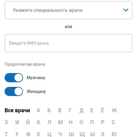
Укажите специальность врача
или
Предпочитаю врача
Мужчину
Женщину
Все врачи
А
Б
В
Г
Д
Е
Ё
Ж
З
И
Й
К
Л
М
Н
О
П
Р
С
Т
У
Ф
Х
Ц
Ч
Ш
Щ
Ы
Э
Ю