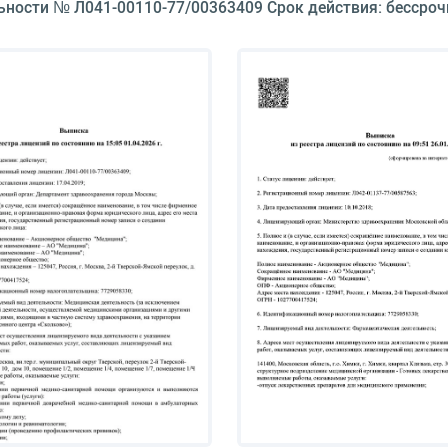
ьности № Л041-00110-77/00363409 Срок действия: бессроч
Периферическая лазеркоагуляция сетчатки (1 глаз)
Отграничительная лазеркоагуляция (1 глаз)
Секторальная лазеркоагуляция сетчатки
Панретинальная лазерная коагуляция
Лазерная транссклеральная циклокоагуляция
Удаление новообразования век
Удаление инородного тела, новообразования из глазн
Катетеризация ретробульбарного пространства
Ирригационная терапия (введение лекарственных пре
ретробульбарный катетер)
Упражнения для тренировки цилиарной мышцы глаза