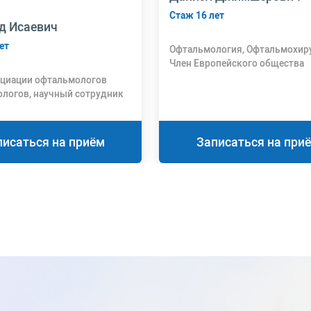
Стаж 16 лет
д Исаевич
ет
Офтальмология, Офтальмохир
Член Европейского общества
катарактальных и рефракцио
оциации офтальмологов
хирургов ESCRS, Американско
ологов, научный сотрудник
общества катарактальных и
сследовательского
рефракционных хирургов ASCR
ельного центра детской
логии и страбизмологии при
писаться на приём
Записаться на при
одном центре
ации офтальмологов и
истов.