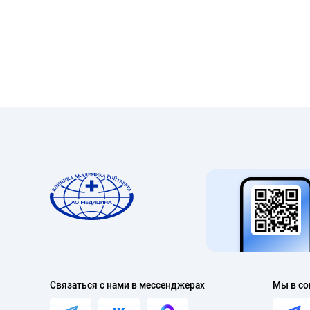
A03.26.019.001
A03.26.019.002
A11.26.011.002
A16.26.020
A16.26.130
A02.26.020
A02.26.020.001
A03.26.021
A02.26.019.001
Связаться с нами в мессенджерах
Мы в со
A02.26.005.001