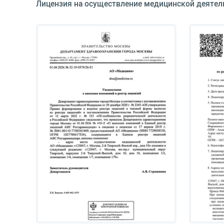
Лицензия на осуществление медицинской деятел
A22.26.009.002
A22.26.009.003
A22.26.029
A22.26.010
A22.26.018
A16.26.025
A16.26.106
A11.26.013.001
A11.26.014
A19.26.002