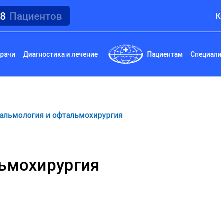
18
Пациентов
К
рачи
Диагностика и лечение
Пациентам
Специал
альмология и офтальмохирургия
ьмохирургия