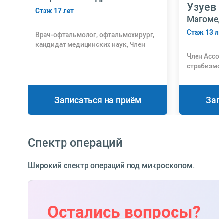
Узуев
Стаж 17 лет
Магоме
Стаж 13 л
Врач-офтальмолог, офтальмохирург,
кандидат медицинских наук, Член
общества офтальмологов России
Член Асс
страбизм
Научно-и
образоват
офтальмо
Записаться на приём
За
Междунар
аккредит
оптометр
Спектр операций
Широкий спектр операций под микроскопом.
Остались вопросы?