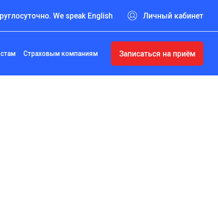
руглосуточно. We speak English
Личный кабинет
Записаться на приём
истам
Страховым компаниям