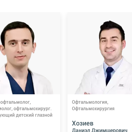
 офтальмолог,
Офтальмология,
молог, офтальмохирург.
Офтальмохирургия
ующий детский глазной
Хозиев
Даниэл Джимшерович