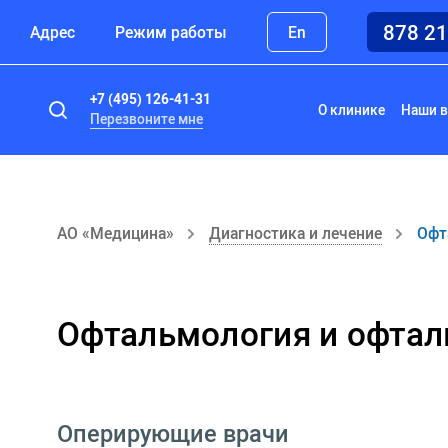
878 2
Адрес
Режим работы
En
+7 (495) 126-41-31
О клинике
Наши в
Перезвоните мне
АО «Медицина»
Диагностика и лечение
Офт
Офтальмология и офтал
Оперирующие врачи