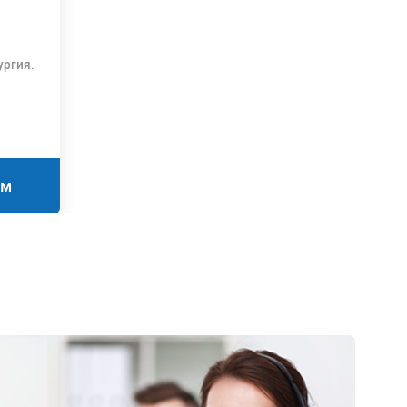
ургия.
нных
го
S.
ём