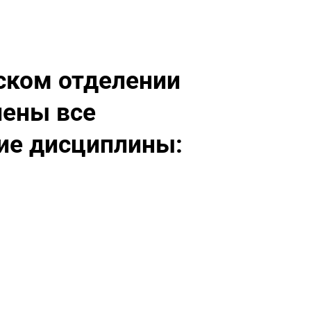
ском отделении
лены все
ие дисци­плины: