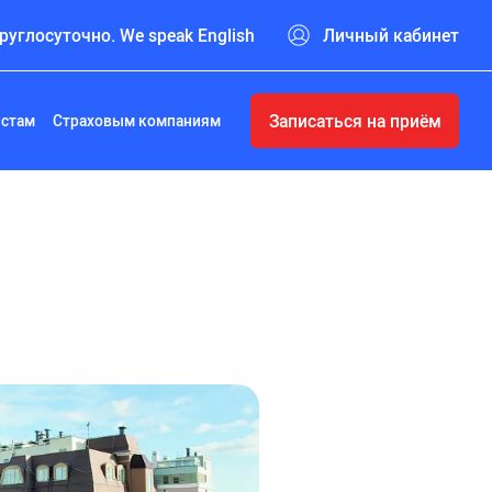
руглосуточно. We speak English
Личный кабинет
Записаться на приём
истам
Страховым компаниям