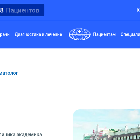
18
Пациентов
К
рачи
Диагностика и лечение
Пациентам
Специал
матолог
линика академика