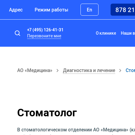
878 2
Адрес
Режим работы
En
+7 (495) 126-41-31
О клинике
Наши в
Перезвоните мне
АО «Медицина»
Диагностика и лечение
Сто
Стоматолог
В стоматологическом отделении АО «Медицина» (к