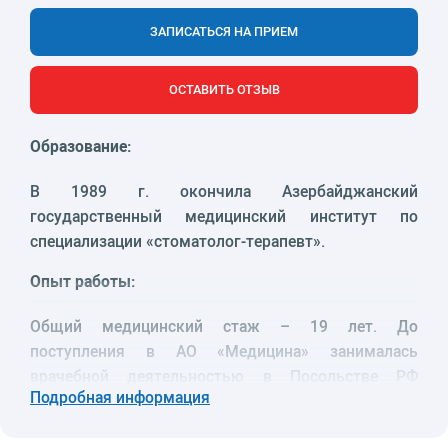
ЗАПИСАТЬСЯ НА ПРИЕМ
ОСТАВИТЬ ОТЗЫВ
Образование:
В 1989 г. окончила Азербайджанский
государственный медицинский институт по
специализации «стоматолог-терапевт».
Опыт работы:
Общий медицинский стаж – 19 лет. До
поступления в АО «Медицина» занималась
врачебной деятельностью в Посольстве РФ
Подробная информация
в Финляндии в качестве врача-стоматолога.
Дополнительное обучение, повышение