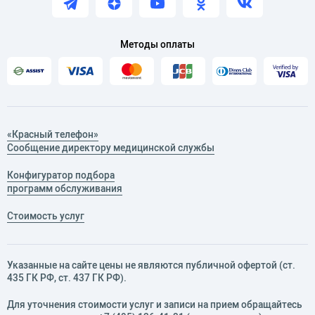
России и за рубежом раз в полгода
Область научных и практических интересов:
Методы оплаты
Эндодонтия.
«Красный телефон»
Сообщение директору медицинской службы
Конфигуратор подбора
программ обслуживания
Стоимость услуг
Указанные на сайте цены не являются публичной офертой (ст.
435 ГК РФ, cт. 437 ГК РФ).
Для уточнения стоимости услуг и записи на прием обращайтесь