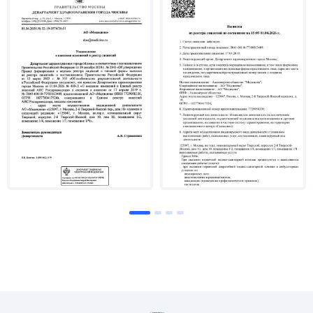
– практические курсы по прямой реставрации пр.
Радлинского, пр. Бернарда Клайберна, пр. Мангами;
– лекционный курс "Консервативная прямая
реставрация передней группы зубов с
использованием техники стратификации" Лоренцо
Ванани (Профессор Терапевтической стоматологии
университета la Sapienza, Рим и доцент
Эстетической стоматологии университета De La
Mediterranean, Марсель);
– лекционный курс "Адгезивные реставрации в
переднем отделе: виниры" Паскаля Манье
(Профессор кафедры Эстетической стоматологии
отделения Ортопедической стоматологии Южно-
Калифорнийского университета (Лос-Анджелес,
США));