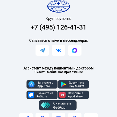
– лекционный курс и мастер-класс "Применение
дентального микроскопа в практике современного
врача-стоматолога ортопеда" Доменико
Круглосуточно
Массирони (автор бестселлера "Точность и
+7 (495) 126-41-31
эстетика");
– практический курс доктора Вальтера Девото
Связаться с нами в мессенджерах
«Техника анатомической стратификации. Методы
восстановления жевательных зубов»;
– практические курсы по эндодонтии пр.
Ассистент между пациентом и доктором
Фридмана, Вебера;
Скачать мобильное приложение
– практические курсы в учебном центре AVS
School;
– лекции и практические курсы Илья Мер,
Алексей Болячин;
повышение квалификации в учебных центрах