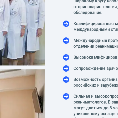
широкому кругу нозол
оториноларингология,
обследование.
Квалифицированная м
международными ста
Международные прото
отделении реанимации
Высококвалифицирова
Сопровождение врачо
Возможность организ
российских и зарубеж
Сильная и высокопро
реаниматологов. В за
могут длиться до 8 ча
уникальному оснащен