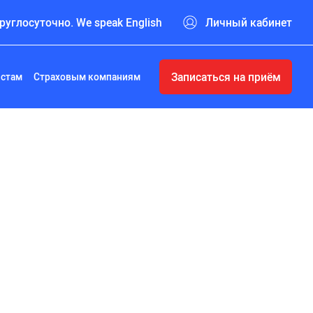
руглосуточно. We speak English
Личный кабинет
Записаться на приём
истам
Страховым компаниям