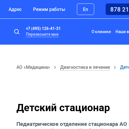
878 2
Адрес
Режим работы
En
+7 (495) 126-41-31
О клинике
Наши в
Перезвоните мне
АО «Медицина»
Диагностика и лечение
Дет
Детский стационар
Педиатрическое отделение стационара АО 