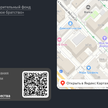
орительный фонд
ое братство»
зания
ми
чества