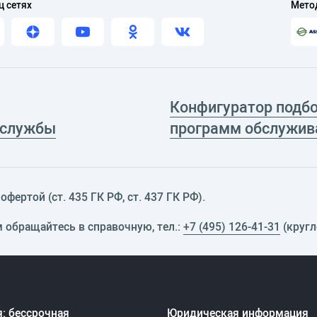
ц сетях
Мето
Конфигуратор подб
 службы
программ обслужив
фертой (ст. 435 ГК РФ, cт. 437 ГК РФ).
м обращайтесь в справочную, тел.:
+7 (495) 126-41-31
(кругл
: бессрочная
Юридическая информация