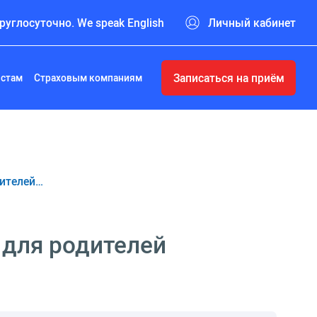
руглосуточно. We speak English
Личный кабинет
Записаться на приём
истам
Страховым компаниям
дителей…
 для родителей