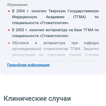
Образование:
В 2004 г. окончил Тверскую Государственную
Медицинскую Академию (ТГМА) по
специальности «Стоматология».
В 2005 г. окончил интернатуру на базе ТГМА по
специальности «Стоматология».
Обучался в аспирантуре при кафедре
ортопедической стоматологии ТГМА. Защитил
диссертацию на соискание ученой степени
кандидата медицинских наук по теме щадящего
Подробная информация
протезирования дефектов зубных рядов.
Опыт работы:
Несколько лет работал в частных
стоматологических клиниках, совмещая
практику с преподавательской деятельностью
Клинические случаи
на кафедре ортопедической стоматологии.
С 2011 г. работает врачом-стоматологом-