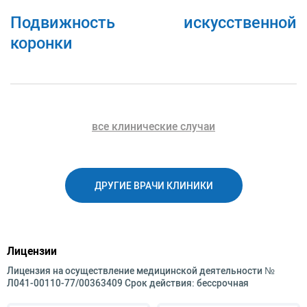
ортопедом в АО «Медицина» (клиника
Подвижность искусственной
академика Ройтберга).
коронки
Специализация
эстетическое микропротезирование;
функциональная реабилитация зубочелюстной
системы (установка съемных и несъемных
протезов, виниров, зубных коронок, зубных
все клинические случаи
мостов).
Имеет 8 опубликованных в печати работ
ДРУГИЕ ВРАЧИ КЛИНИКИ
Лицензии
Лицензия на осуществление медицинской деятельности №
Л041-00110-77/00363409 Срок действия: бессрочная