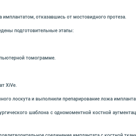
 имплантатом, отказавшись от мостовидного протеза.
едены подготовительные этапы:
пьютерной томограмме.
т XiVe.
ичного лоскута и выполнили препарирование ложа импланта
ургического шаблона с одномоментной костной аугментац
овлетворительное соединение имплантата с костной ткан