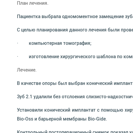
План лечения.
Пациентка выбрала одномоментное замещение зуба
С целью планирования данного лечения были пров
· компьютерная томография;
· изготовление хирургического шаблона по ком
Лечение.
В качестве опоры был выбран конический импланта
Зуб 2.1 удалили без отслоения слизисто-надкостн
Установили конический имплантат с помощью хир
Bio-Oss и барьерной мембраны Bio-Gide.
Контрольный постоперационный снимок показал уд