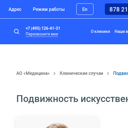
878 2
Адрес
Режим работы
En
+7 (495) 126-41-31
О клинике
Наши в
Перезвоните мне
АО «Медицина»
Клинические случаи
Подвиж
Подвижность искусстве