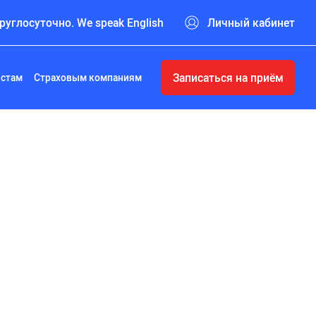
руглосуточно. We speak English
Личный кабинет
Записаться на приём
истам
Страховым компаниям