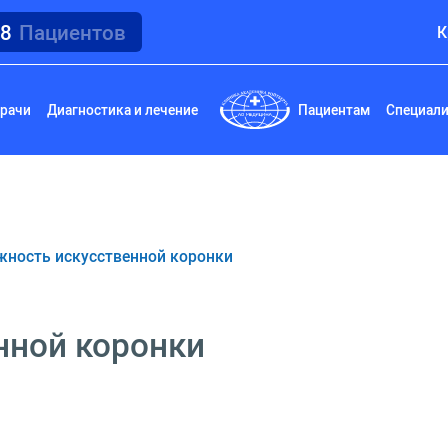
18
Пациентов
К
рачи
Диагностика и лечение
Пациентам
Специал
ность искусственной коронки
нной коронки