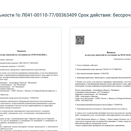
ьности № Л041-00110-77/00363409 Срок действия: бессроч