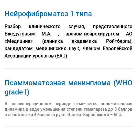
Нейрофиброматоз 1 типа
2016 Стажировка по нейрохирургии (г. Сеул,
Южная Корея)
Разбор клинического случая, представленного
2018 Стажировка по нейрохирургии (г. Мюнхен,
Бжедуговым М.А. , врачом-нейрохирургом АО
Германия)
«Медицина» (клиника академика Ройтберга),
2018 Стажировка по эндоскопии и чрезкожной
кандидатом медицинских наук, членом Европейской
фиксации позвоночника (г. Давос, Швейцария)
Ассоциации урологов (EAU)
2019 Повышение квалификации "Сердечно-
легочная реанимация" (г. Москва, Россия)
2019 Повышение квалификации по
Псаммоматозная менингиома (WHO
специальности «Нейрохирургия», ГОУ ДПO
grade I)
«Российская медицинская академия
последипломного образования Росздрава» (г.
В послеоперационном периоде отмечается положительная
динамика в виде уменьшения степени гемипареза до 3 баллов
Москва, Россия)
в левой ноге и 4 баллов в руке. Индекс Карновского – 60%.
2020 Повышение квалификации "Основные
представления о медицинской деонтологии на
современном этапе" (г. Москва, Россия)