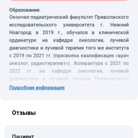
Образование:
Окончил педиатрический факультет Приволжского
исследовательского университета г. Нижний
Новгород в 2019 г., обучался в клинической
ординатуре на кафедре онкологии, лучевой
диагностики и лучевой терапии того же института
с 2019 по 2021 гг. (присвоена квалификация «врач
онколог, радиотерапевт»). Аспирантура с 2021 по
2022 гг. на кафедре онкологии, лучевой
диагностики и лучевой терапии Приволжского
исследовательского университета (г. Нижний
Подробная информация
Новгород), сдача кандидатских минимумов.
Опыт работы:
С 2019 по 2022 гг. — врач-онколог,
Отзывы
радиотерапевт отделения радиотерапии
Нижегородского онкологического диспансера г.
Нижний Новгород.
Пациент