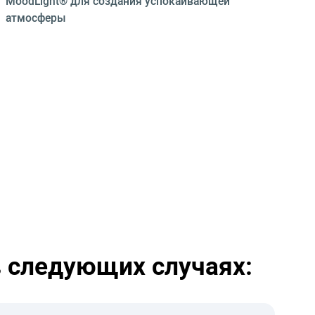
MoodLight® для создания успокаивающей
атмосферы
в следующих случаях: