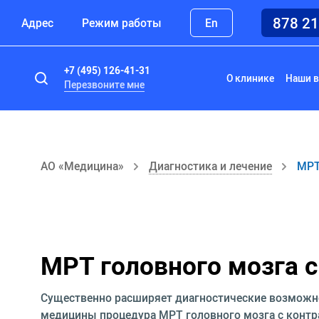
878 2
Адрес
Режим работы
En
+7 (495) 126-41-31
О клинике
Наши в
Перезвоните мне
АО «Медицина»
Диагностика и лечение
МРТ
МРТ головного мозга 
Существенно расширяет диагностические возможн
медицины процедура МРТ головного мозга с контр