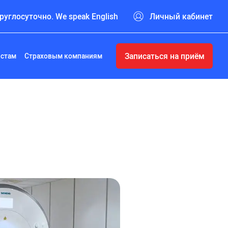
руглосуточно. We speak English
Личный кабинет
Записаться на приём
истам
Страховым компаниям