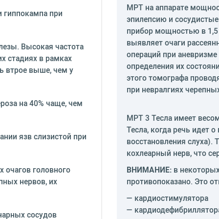
МРТ на аппарате мощнос
и гиппокампа при
эпилепсию и сосудистые
прибор мощностью в 1,5 
выявляет очаги рассеянн
лезы. Высокая частота
операций при аневризме
х стадиях в рамках
определения их состоян
ь втрое выше, чем у
этого томографа провод
при невралгиях черепны
роза на 40% чаще, чем
МРТ 3 Тесла имеет весо
Тесла, когда речь идет 
ании язв слизистой при
восстановления слуха). 
кохлеарный нерв, что се
х очагов головного
ВНИМАНИЕ:
в некоторых
пных нервов, их
противопоказано. Это от
— кардиостимулятора
— кардиодефибриллятор
нарных сосудов