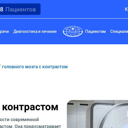
18
Пациентов
К
рачи
Диагностика и лечение
Пациентам
Специал
 головного мозга с контрастом
с контрастом
ости современной
астом. Она предусматривает