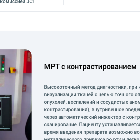
комиссией JCI
МРТ с контрастированием
Высокоточный метод диагностики, при 
визуализации тканей с целью точного оп
опухолей, воспалений и сосудистых ано
контрастирования), внутривенное введе
через автоматический инжектор с конт
сканирование. Пациенту устанавливается
время введения препарата возможно во
металлического привкуса во рту и легк