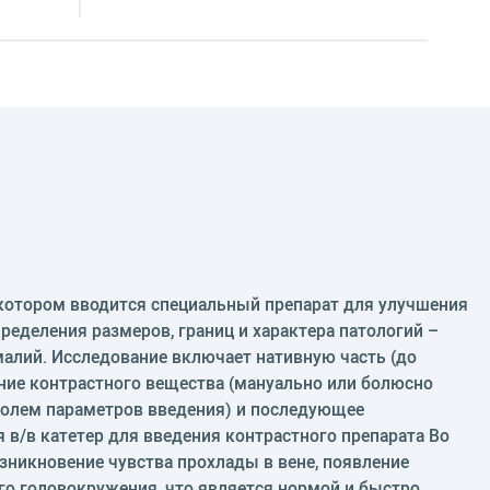
котором вводится специальный препарат для улучшения
ределения размеров, границ и характера патологий –
малий. Исследование включает нативную часть (до
ние контрастного вещества (мануально или болюсно
ролем параметров введения) и последующее
 в/в катетер для введения контрастного препарата Во
зникновение чувства прохлады в вене, появление
ого головокружения, что является нормой и быстро