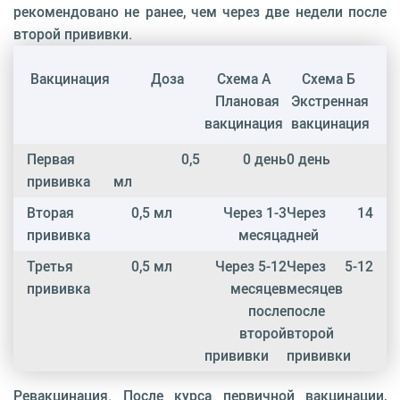
рекомендовано не ранее, чем через две недели после
второй прививки.
Вакцинация
Доза
Схема А
Схема Б
Плановая
Экстренная
вакцинация
вакцинация
Первая
0,5
0 день
0 день
прививка
мл
Вторая
0,5 мл
Через 1-3
Через 14
прививка
месяца
дней
Третья
0,5 мл
Через 5-12
Через 5-12
прививка
месяцев
месяцев
после
после
второй
второй
прививки
прививки
Ревакцинация. После курса первичной вакцинации,