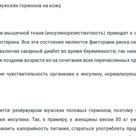
ужских гормонов на кожу.
 и мышечной ткани (инсулинорезистентность) приводит 
естерина. Все эти состояния являются факторами риска с
(включая сахарный диабет во время беременности, так на
е позднем возрасте из-за сочетания всех перечисленных п
е чувствительность организма к инсулину, нормализую
яется резервуаром мужских половых гормонов, поэтому
ня инсулина. Так, к примеру, у женщины весом 80 кг у
низить калорийность питания, стараться употреблять п