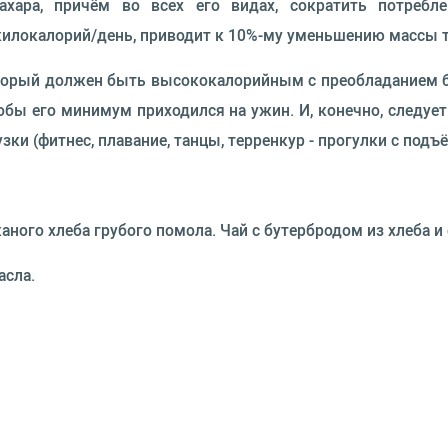
хара, причём во всех его видах, сократить потребле
килокалорий/день, приводит к 10%-му уменьшению массы те
оторый должен быть высококалорийным с преобладанием б
обы его минимум приходился на ужин. И, конечно, следуе
ки (фитнес, плавание, танцы, терренкур - прогулки с под
аного хлеба грубого помола. Чай с бутербродом из хлеба и
асла.