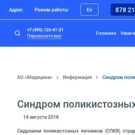
878 2
Адрес
Режим работы
En
+7 (495) 126-41-31
О клинике
Наши в
Перезвоните мне
АО «Медицина»
Информация
Синдром поли
Синдром поликистозных
14 августа 2018
Сидромом поликистозных яичников (СПКЯ) страд