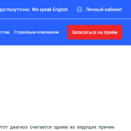
руглосуточно. We speak English
Личный кабинет
Записаться на приём
истам
Страховым компаниям
тот диагноз считается одним из ведущих причин