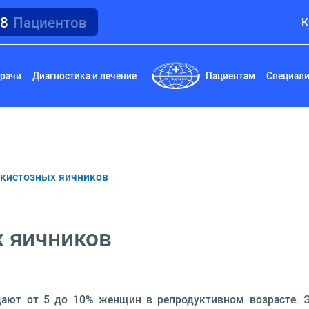
18
Пациентов
К
рачи
Диагностика и лечение
Пациентам
Специал
кистозных яичников
 яичников
ают от 5 до 10% женщин в репродуктивном возрасте. Э