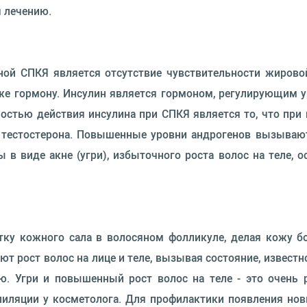
я лечению.
иной СПКЯ является отсутствие чувствительности жирово
же гормону. Инсулин является гормоном, регулирующим у
нностью действия инсулина при СПКЯ является то, что пр
 тестостерона. Повышенные уровни андрогенов вызывают
 в виде акне (угри), избыточного роста волос на теле, о
у кожного сала в волосяном фолликуле, делая кожу б
т рост волос на лице и теле, вызывая состояние, известн
ю. Угри и повышенный рост волос на теле - это очень 
иляции у косметолога. Для профилактики появления новы