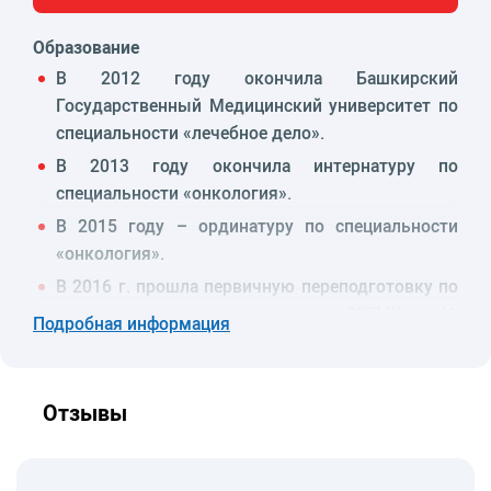
Образование
В 2012 году окончила Башкирский
Государственный Медицинский университет по
специальности «лечебное дело».
В 2013 году окончила интернатуру по
специальности «онкология».
В 2015 году – ординатуру по специальности
«онкология».
В 2016 г. прошла первичную переподготовку по
специальности «радиотерапия» в СЗГМУ им И.
Подробная информация
И. Мечникова (г. Санкт- Петербург).
Опыт работы
2013–2018 гг. – Научный центр при ГБУЗ РКОД
Отзывы
МЗ РБ., PI проф. Липатов О. Н. международный
клинический исследователь (подтверждено
сертификатом GCP международного образца)