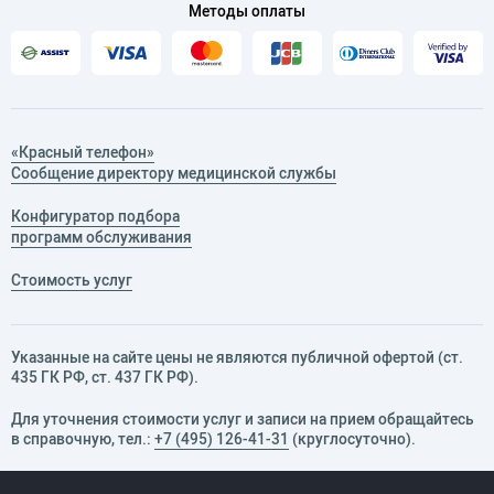
Методы оплаты
Владение современными методиками
подтверждено прохождением специализированной
клинической школы Varian – Advanced Imaging
(IGRT/MM) в декабре 2021 года.
Сертификаты
«Онкология» и «Радиотерапия» 2024–2029 г.
«Красный телефон»
Сообщение директору медицинской службы
Конфигуратор подбора
программ обслуживания
Стоимость услуг
Указанные на сайте цены не являются публичной офертой (ст.
435 ГК РФ, cт. 437 ГК РФ).
Для уточнения стоимости услуг и записи на прием обращайтесь
в справочную, тел.:
+7 (495) 126-41-31
(круглосуточно).