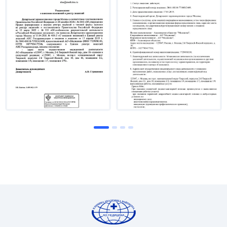
Специализируется на проведении лучевой терапии
у взрослых со злокачественными
новообразованиями различных локализаций.
Лечение проводится в строгом соответствии с
действующими федеральными клиническими
рекомендациями и международными
протоколами (NCCN, ESMO).
Ключевые направления работы
Точность выше стандарта: владеет методиками
конформной лучевой терапии (3D-CRT) и терапии с
модуляцией интенсивности (IMRT/VMAT). Это
позволяет максимизировать дозу облучения на
опухоль, критически снижая нагрузку на здоровые
ткани.
Радиохирургия и стереотаксическое
облучение: проводит стереотаксическую лучевую
терапию (SBRT) на опухоли различных
локализаций (легкие, печень, кости, забрюшинное