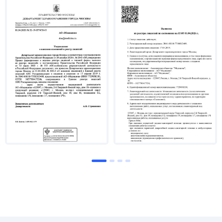
2024 гг. — СПБ ГБУЗ "Городская поликлиника
№ 30", заведующий отделением лучевой
диагностики.
2024–2025 гг. — Центр МРТ "Ами", г. Санкт-
Петербург, врач-рентгенолог.
С мая 2025 года — врач-радиолог в ПЭТ-КТ ИЯМ
Химки.
Дополнительное обучение
2023 г. — Российская Медицинская академия
Непрерывного Профессионального Образования
(РМАНПО), повышение квалификации по
специальности «рентгенология».
Область научных и практических интересов
Проведение и интерпретация диагностических
рентгенологических и радиологических исследований в
амбулаторных и стационарных условиях:
ФЛГ