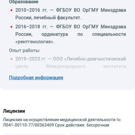
Образование
2010–2016 гг. — ФГБОУ ВО ОрГМУ Минздрава
России, лечебный факультет.
2016–2018 гг. — ФГБОУ ВО ОрГМУ Минздрава
России, ординатура по специальности
«рентгенология».
Опыт работы
2019–2023 гг. — ООО «Лечебно-диагностический
центр Международного института
биологических систем имени Сергея Березина»,
Подробная информация
г. Санкт-Петербург, врач-рентгенолог.
2022–2023 гг. — СПб ГАУЗ «Городская
поликлиника № 81», врач-рентгенолог.
2023–2024 гг. — ООО «СМ-Клиника», г. Санкт-
Лицензии
Петербург, врач-рентгенолог.
Лицензия на осуществление медицинской деятельности №
2023–2025 гг. — ООО "Клиника Парацельс", г.
Л041-00110-77/00363409 Срок действия: бессрочная
Оренбург, врач-рентгенолог.