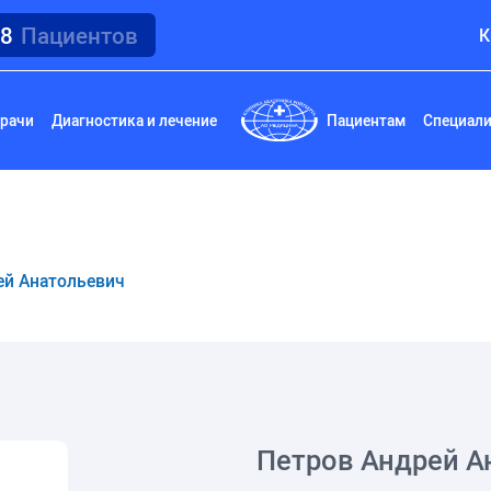
18
Пациентов
К
рачи
Диагностика и лечение
Пациентам
Специал
ей Анатольевич
Петров Андрей А