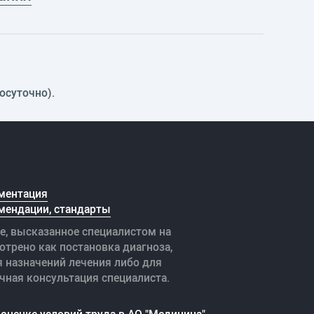
осуточно).
ментация
мендации, стандарты
е, высказанное специалистом на
отрено как постановка диагноза,
я назначений лечения либо для
чная консультация специалиста.
оценке условий труда в АО "Медицина"