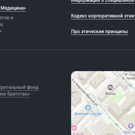
 «Медицина»
Кодекс корпоративной этик
етов и
иц
»
Про этические принципы
орительный фонд
ое братство»