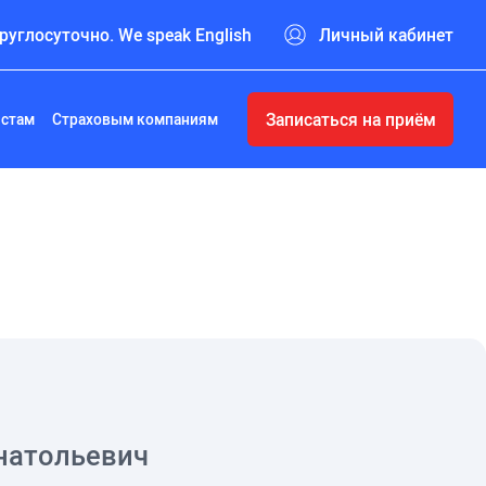
руглосуточно. We speak English
Личный кабинет
Записаться на приём
истам
Страховым компаниям
натольевич