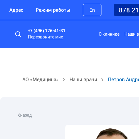
878 2
Адрес
Режим работы
En
+7 (495) 126-41-31
О клинике
Наши в
Перезвоните мне
АО «Медицина»
Наши врачи
Петров Андр
назад