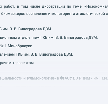
х работ, в том числе диссертации по теме: «Нозокоми
, биомаркеров воспаления и мониторинга этиологической с
 им. В. В. Виноградова ДЗМ.
ионным отделением ГКБ им. В. В. Виноградова ДЗМ.
 № 1 Минобрнауки.
лением ГКБ им. В. В. Виноградова ДЗМ.
врачом-терапевтом.
пециальности «Пульмонология» в ФГАОУ ВО РНИМУ им. Н.И.
ие и экономика здравоохранения».
едерации за вклад в борьбу с коронавирусной инфекцией (
в