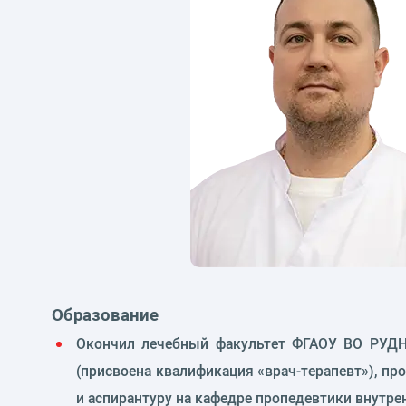
Образование
Окончил лечебный факультет ФГАОУ ВО РУДН в
(присвоена квалификация «врач-терапевт»), пр
и аспирантуру на кафедре пропедевтики внутре