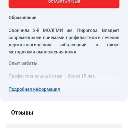
ОСТАВИТЬ ОТЗЫВ
Образование:
Окончила
2-й МОЛГМИ
им. Пирогова. Владеет
современными приемами профилактики и лечения
дерматологических заболеваний, а также
методиками омоложения кожи.
Опыт работы:
Профессиональный стаж
–
более 15 лет.
Обладает сертификатами по:
Подробная информация
–
дерматокосметологии;
–
Botox;
Отзывы
–
Fine lines;