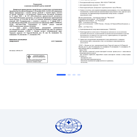
–
программы по лазеротерапии дряблой кожи
тела, целлюлита, рубцов.
Проходила следующие программы
по омоложению кожи:
–
инъекционное введение эмбриональных клеток;
–
инъекционная витаминотерапия;
–
инъекционная терапия дегидратированной кожи.