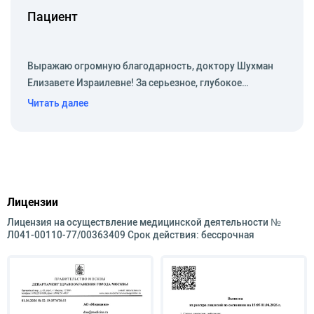
–
Restylane;
Пациент
–
Perlane;
Выражаю огромную благодарность, доктору Шухман
–
мезотерапии;
Елизавете Израилевне! За серьезное, глубокое…
–
лазерному лечению.
Читать далее
Прошла дополнительное обучение по программам:
–
лазерное удаление опухолевидых образований;
–
лазерное лечение увядающей кожи;
Лицензии
–
лазерная коагуляция сосудистых образований
Лицензия на осуществление медицинской деятельности №
кожи;
Л041-00110-77/00363409 Срок действия: бессрочная
–
лазерная эпиляция;
–
инъекционное лечение гиперкинетических
морщин и депрессивных состояний кожи;