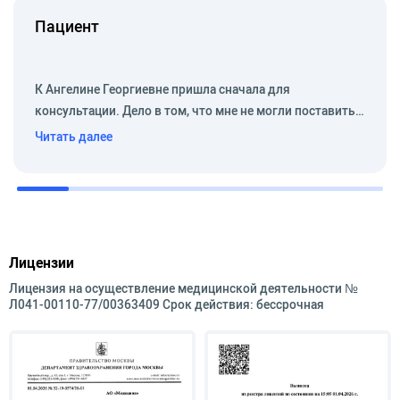
Пациент
Есть опыт приема дерматологических пациентов,
навыки удаления новообразований. Область
научных интересов - развитие на стыке 2-х
К Ангелине Георгиевне пришла сначала для
специальностей – дерматоонкологии.
консультации. Дело в том, что мне не могли поставить…
Читать далее
Лицензии
Лицензия на осуществление медицинской деятельности №
Л041-00110-77/00363409 Срок действия: бессрочная