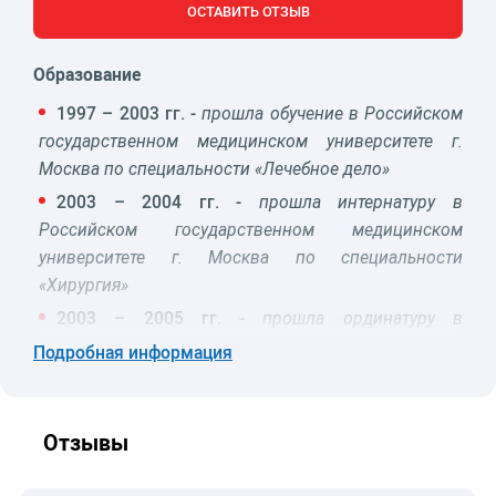
ОСТАВИТЬ ОТЗЫВ
Образование
1997 – 2003 гг. -
прошла обучение в Российском
государственном медицинском университете г.
Москва по специальности «Лечебное дело»
2003 – 2004 гг. -
прошла интернатуру в
Российском государственном медицинском
университете г. Москва по специальности
«Хирургия»
2003 – 2005 гг. -
прошла ординатуру в
Российском университете дружбы народов, г.
Подробная информация
Москва по специальности «Дерматовенерология»
2008 – 2009 гг. -
прошла интернатуру в ММА им.
И.М.Сеченова, г. Москва по специальности
Отзывы
«Онкология»
Область научных и практических интересов: