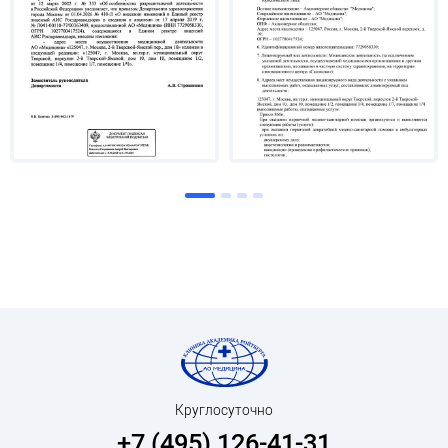
Сертификаты
1994 г. – Повышение квалификации по курсу
«Сурдология» на базе Ленинградского НИИ уха,
горла, носа и расстройств речи
1996 – 2000 гг. – Курсы повышения
квалификации «Теоретические и практические
основы профпатологии. Организация
профпатологической помощи на современном
этапе» в МКА им. И.М.Сеченова
1994 - 2020 гг.– Курсы повышения
квалификации в Московском НИИ аудиологии и
слухопротезирования
2020 г.– Диплом о профессиональной
переподготовке «Сурдология-
оториноларингология»
2021 г. – Свидетельство об аккредитации
Круглосуточно
специалиста по специальности «Сурдология-
+7 (495) 126-41-31