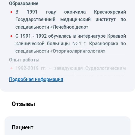
Образование
В 1991 году окончила Красноярский
Государственный медицинский институт по
специальности «Лечебное дело»
С 1991 - 1992 обучалась в интернатуре Краевой
клинической больницы №1 г. Красноярска по
специальности «Оториноларингология»
Опыт работы
1992-2019 гг. – заведующая Сурдологическим
Центром в Красноярской краевой клинической
Подробная информация
больнице
2020-2023 гг. – врач-сурдолог в Московском
областном научно-исследовательском
Отзывы
клиническом институте
С 2023 г. работает врачом сурдологом –
оториноларингологом в АО «Медицина»
Пациент
(клиника академика Ройтберга)