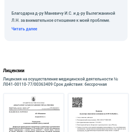
Специализация
Осмотр сурдологического пациента (отоскопия,
Благодарна д-ру Маневичу И.С. и д-ру Вылегжаниной
риноскопия, фаринголарингоскопия)
Л.Н. за внимательное отношение к моей проблеме.
Читать далее
Камертональное тестирование
Исследование слуха шепотной и разговорной
речью
Проведение тональной пороговой и
надпороговой аудиометрии
Лицензии
Проведение акустической
Лицензия на осуществление медицинской деятельности №
импедансометрии (тимпанометрии, тубометрии
Л041-00110-77/00363409 Срок действия: бессрочная
и акустической рефлексометрии)
Регистрация отоакустической эмиссии
Проведение функциональных обследований
слуха и выдача заключений для подтверждения
отоневрологических заболеваний