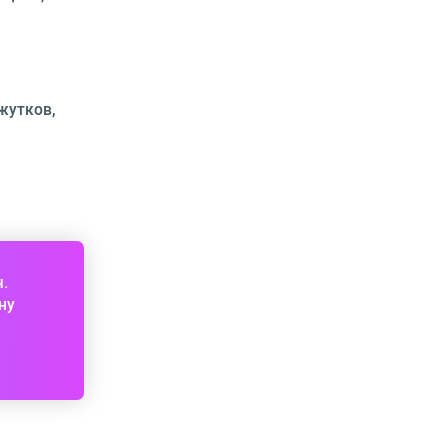
жутков,
ч.
ну