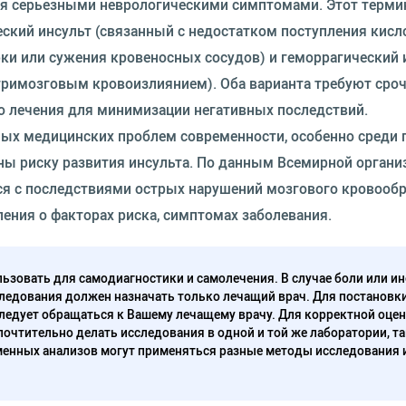
я серьезными неврологическими симптомами. Этот терми
ский инсульт (связанный с недостатком поступления кисл
рки или сужения кровеносных сосудов) и геморрагический 
римозговым кровоизлиянием). Оба варианта требуют сро
о лечения для минимизации негативных последствий.
ных медицинских проблем современности, особенно среди
ы риску развития инсульта. По данным Всемирной органи
я с последствиями острых нарушений мозгового кровооб
ения о факторах риска, симптомах заболевания.
ьзовать для самодиагностики и самолечения. В случае боли или ин
ледования должен назначать только лечащий врач. Для постановк
следует обращаться к Вашему лечащему врачу. Для корректной оце
очтительно делать исследования в одной и той же лаборатории, та
енных анализов могут применяться разные методы исследования 