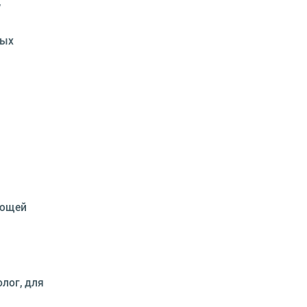
,
ных
ующей
лог, для