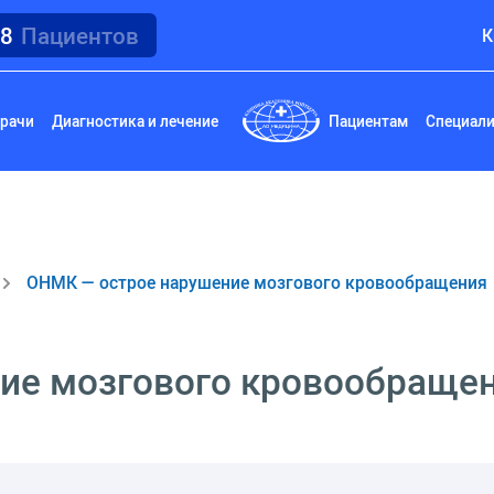
18
Пациентов
К
рачи
Диагностика и лечение
Пациентам
Специал
ОНМК — острое нарушение мозгового кровообращения
ие мозгового кровообраще