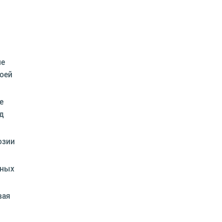
ие
оей
е
д
юзии
нных
вая