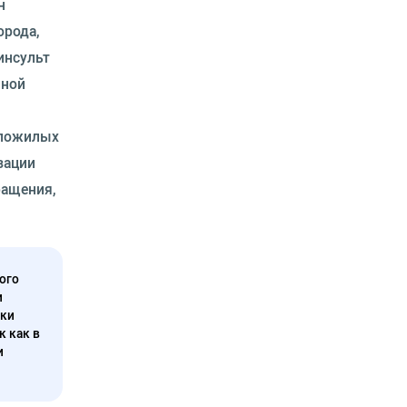
н
орода,
инсульт
чной
 пожилых
зации
ращения,
ого
и
нки
к как в
и