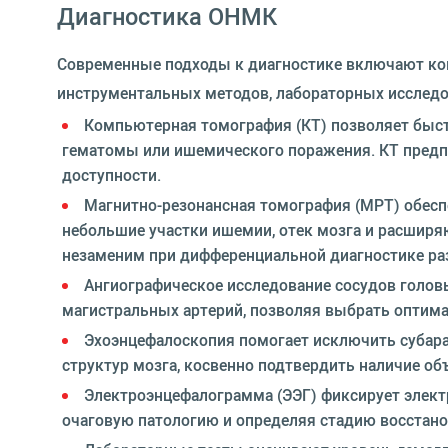
Диагностика ОНМК
Современные подходы к диагностике включают ко
инструментальных методов, лабораторных исследо
Компьютерная томография (КТ) позволяет быст
гематомы или ишемического поражения. КТ предп
доступности.
Магнитно-резонансная томография (МРТ) обес
небольшие участки ишемии, отек мозга и расши
незаменим при дифференциальной диагностике ра
Ангиографическое исследование сосудов головы
магистральных артерий, позволяя выбрать оптим
Эхоэнцефалоскопия помогает исключить субар
структур мозга, косвенно подтвердить наличие об
Электроэнцефалограмма (ЭЭГ) фиксирует элек
очаговую патологию и определяя стадию восстано