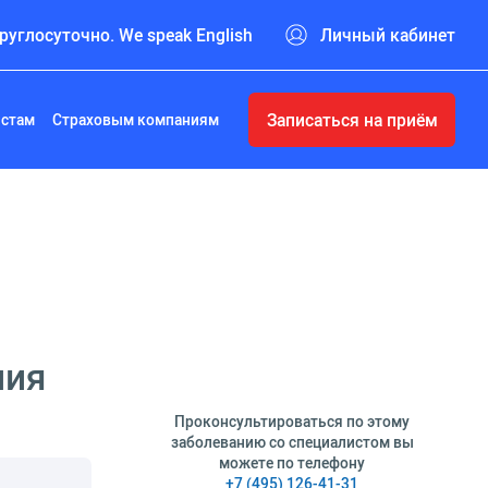
руглосуточно. We speak English
Личный кабинет
Записаться на приём
истам
Страховым компаниям
ния
Проконсультироваться по этому
заболеванию со специалистом вы
можете по телефону
+7 (495) 126-41-31