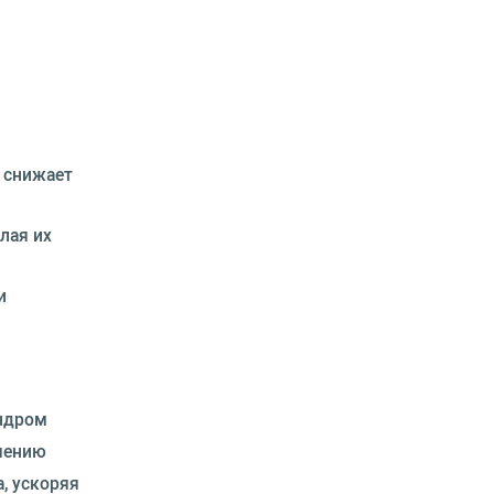
 снижает
лая их
и
индром
ичению
, ускоряя