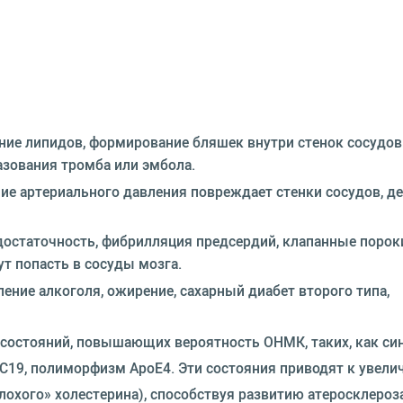
ение липидов, формирование бляшек внутри стенок сосудов
азования тромба или эмбола.
е артериального давления повреждает стенки сосудов, де
достаточность, фибрилляция предсердий, клапанные порок
т попасть в сосуды мозга.
ление алкоголя, ожирение, сахарный диабет второго типа,
 состояний, повышающих вероятность ОНМК, таких, как с
C19, полиморфизм ApoE4. Эти состояния приводят к увел
охого» холестерина), способствуя развитию атеросклероза