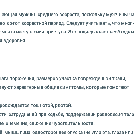
ючающая мужчин среднего возраста, поскольку мужчины ч
 в этот возрастной период. Следует учитывать, что мног
омента наступления приступа. Это подчеркивает необходи
я здоровья.
чага поражения, размеров участка поврежденной ткани,
ствуют характерные общие симптомы, которые помогают
провождается тошнотой, рвотой.
и, затруднений при ходьбе, поддержании равновесия тела
е, онемение, снижение чувствительности.
, мышц лица, одностороннее опускание угла рта, глаза или