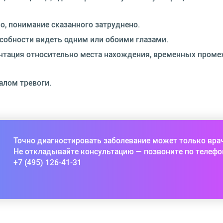
о, понимание сказанного затруднено.
собности видеть одним или обоими глазами.
ентация относительно места нахождения, временных проме
алом тревоги.
Точно диагностировать заболевание может только вра
Не откладывайте консультацию — позвоните по телефо
+7 (495) 126-41-31