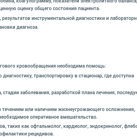
бина, коагулограмму, показатели электролитного баланса
ценную оценку общего состояния пациента.
, результатов инструментальной диагностики и лаборатор
ановки диагноза.
згового кровообращения необходима помощь:
иагностику, транспортировку в стационар, где доступна
 стадии заболевания, разработкой плана лечения, послед
м течением или наличием жизнеугрожающего осложнения,
 необходимое оперативное вмешательство.
в, таких как офтальмолог, кардиолог, эндокринолог, флебо
офилактики рецидивов.