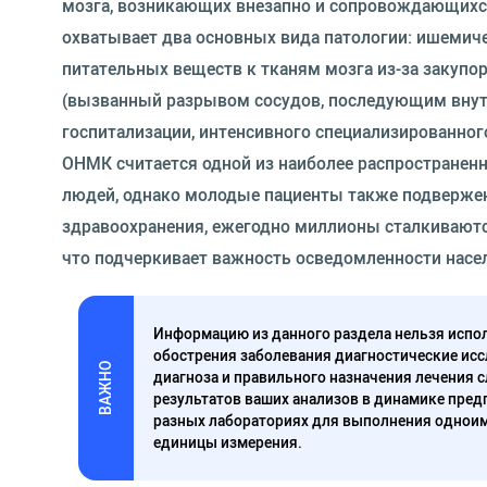
мозга, возникающих внезапно и сопровождающихс
охватывает два основных вида патологии: ишемиче
питательных веществ к тканям мозга из-за закупо
(вызванный разрывом сосудов, последующим внут
госпитализации, интенсивного специализированног
ОНМК считается одной из наиболее распространен
людей, однако молодые пациенты также подвержен
здравоохранения, ежегодно миллионы сталкиваютс
что подчеркивает важность осведомленности насел
Информацию из данного раздела нельзя испол
обострения заболевания диагностические исс
ВАЖНО
диагноза и правильного назначения лечения 
результатов ваших анализов в динамике предп
разных лабораториях для выполнения одноим
единицы измерения.