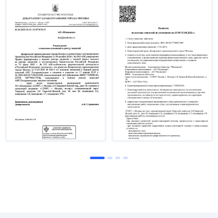
теме «Разработка клинико-иммунологических
показаний к удалению глаз с
посттравматической патологией»
Опыт работы
С 2017 по 2020 гг. работала врачом-аспирантом
отделения пластической хирургии и глазного
протезирования в НМИЦ глазных болезней им.
Гельмгольца.
С 2020 по 2021 гг. работала врачом-
офтальмологом в АО «Группа компаний
МЕДСИ».
С 2021 г. работает врачом-офтальмологом в АО
«Медицина» (клиника академика Ройтберга).
Специализация
Офтальмопластика, нейроофтальмология
Помимо общего офтальмологического осмотра и