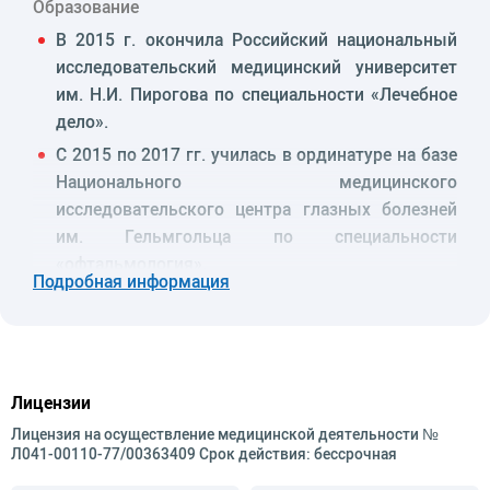
Образование
В 2015 г. окончила Российский национальный
исследовательский медицинский университет
им. Н.И. Пирогова по специальности «Лечебное
дело».
С 2015 по 2017 гг. училась в ординатуре на базе
Национального медицинского
исследовательского центра глазных болезней
им. Гельмгольца по специальности
«офтальмология».
Подробная информация
С 2017 по 2020 гг. – аспирантура на базе отдела
пластической хирургии и глазного
протезирования в Национальном медицинском
исследовательском центре глазных болезней
Лицензии
им. Гельмгольца.
Лицензия на осуществление медицинской деятельности №
В 2021 г. защитила диссертацию на соискание
Л041-00110-77/00363409 Срок действия: бессрочная
ученой степени кандидата медицинских наук по