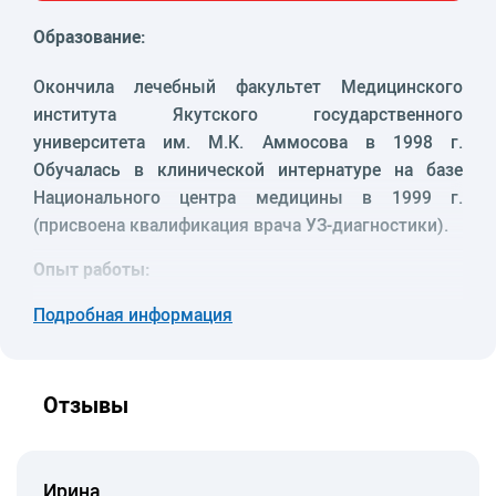
Образование:
Окончила лечебный факультет Медицинского
института Якутского государственного
университета им. М.К. Аммосова в 1998 г.
Обучалась в клинической интернатуре на базе
Национального центра медицины в 1999 г.
(присвоена квалификация врача УЗ-диагностики).
Опыт работы:
Подробная информация
– с 1998 г. – сотрудник отделения УЗД РБ №1
НЦМ г. Якутска.
Дополнительное обучение:
Отзывы
Проходила стажировку и повышение
квалификации по ультразвуковой ангиологии
Ирина
на базе Научного центра хирургии РАМН,