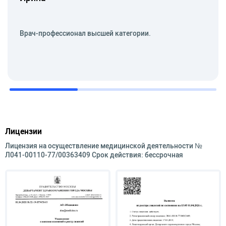
руководитель – проф. В.А. Сандриков.
Область научных и практических интересов:
Врач-профессионал высшей категории.
Постинфарктный кардиосклероз. УЗДГ
трансплантированной почки.
C 2008 г. по настоящее время работает
врачом УЗД в АО «Медицина».
Лицензии
Лицензия на осуществление медицинской деятельности №
Л041-00110-77/00363409 Срок действия: бессрочная