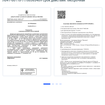
Л041-00110-77/00363409 Срок действия: бессрочная
более 10 обучающих циклов по данной
тематике.
Опыт работы
С 2018 по 2023 гг. – врач-патологоанатом в
клинике ФГБОУ ДПО РМАНПО Минздрава
России
С 2019 г. – эксперт Центра контроля качества
иммуногистохимических исследований ФГБОУ
ДПО РМАНПО Минздрава России
Специализация
Прижизненные патологоанатомические
исследования
Экспертиза качества иммуногистохимических
исследований, подготовка эталонных образцов
для проведения раундов контроля качества