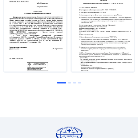
Ультразвуковая диагностика (2009 г.).
Малоинвазивные методы коррекции
дисфункций тазовых органов (2017 г.).
Хирургия тазового дна (ГКБ им. Боткина, 2018
г.).
Лазерная хирургия и терапия (Международный
Академический Аттестационный Центр
Лазерной Академии Наук, 2018 г.).
Нехирургический дизайн промежности (2022 г.).
Аутоплазменная терапия в гинекологии (2022
г.).
Эстетическая и реконструктивная гинекология:
от основ интегральной анатомии до лечебно-
эстетической коррекции (РУДН, 2025 г.).
Область научных и практических интересов
Эстетическая и антивозрастная гинекология.
Генитальная хирургия.