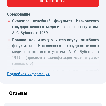
ОСТАВИТЬ ОТЗЫВ
Образование
Окончила лечебный факультет Ивановского
государственного медицинского института им.
А. С. Бубнова в 1989 г.
Прошла клиническую интернатуру лечебного
факультета Ивановского государственного
медицинского института им. А. С. Бубнова в
1989 г. (присвоена квалификация «врач акушер-
гинеколог»).
Доцент, врач акушер-гинеколог высшей
Подробная информация
категории.
Кандидат медицинских наук, автор 32 научных
работ, включая диссертацию на тему:
Отзывы
«Управление предотвратимыми факторами
риска материнской смертности от акушерских