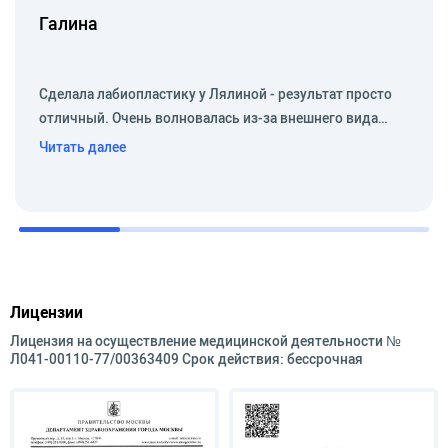
кровотечений».
Галина
Опыт работы
Практикующий акушер-гинеколог с 1990 г.
- Более 25 лет работы в родильном доме
Сделала лабиопластику у Лялиной - результат просто
(Родильный дом при ГКБ им. Юдина и
отличный. Очень волновалась из-за внешнего вида…
Московский областной перинатальный центр) и
Читать далее
гинекологическом стационаре.
- 12 лет преподавания акушерства и
гинекологии (Кафедра акушерства, гинекологии
и перинатологии Ивановской государственной
медицинской академии).
С 2025 года врач ― акушер-гинеколог АО
Лицензии
«Медицина»
Лицензия на осуществление медицинской деятельности №
Стажировка / повышение квалификации /
Л041-00110-77/00363409 Срок действия: бессрочная
дополнительное обучение
Гинекологическая эндокринология (РОСГЭМ,
2020 г.).