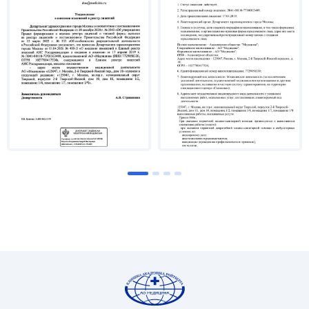
четырехглавой мышцы бедра.
Владение методикой остеосинтеза стягивающей
петлей (по Weber) при переломах локтевого
отростка, надколенника и методами выявления
симптоматики при повреждениях менисков,
боковых и крестообразных связок коленного
сустава.
Выполнение операций при разрыве
межберцового синдесмоза.
Оказание специализированной помощи при
переломах пяточной кости, в том числе –
закрытой репозиции отломков, наложения
гипсовой повязки, фиксации отломков путем
чрескостного остеосинтеза, закрытой
репозиции и гипсовой иммобилизации.
Выполнение первичной хирургической
обработки раны при травматической ампутации