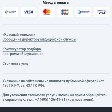
Методы оплаты
2016 г.- «Периоперационное ведение больных в
травматологии и ортопедии», г. Астрахань
2017 г.- Naton Academy Instructional Courses,
Beijing China
2018 г. The 6th Korea-Russia Medical Training
«Красный телефон»
Program in Orthopedic Surgery Department of
Сообщение директору медицинской службы
Chosun University Hospital, Gwangju Korea
Конфигуратор подбора
программ обслуживания
Стоимость услуг
Указанные на сайте цены не являются публичной офертой (ст.
435 ГК РФ, cт. 437 ГК РФ).
Для уточнения стоимости услуг и записи на прием обращайтесь
в справочную, тел.:
+7 (495) 126-41-31
(круглосуточно).