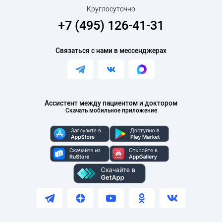
конечности, ампутации или реконструкции
Круглосуточно
культи конечности. Выполнение всех методов
+7 (495) 126-41-31
накостного остеосинтез пластинами, в том
числе с угловой стабильностью.
Связаться с нами в мессенджерах
Операции по эндопротезированию
тазобедренного и коленного суставов при
заболеваниях и повреждениях опорно-
двигательного аппарата.
Ассистент между пациентом и доктором
Повышение квалификации
Скачать мобильное приложение
2010 г.- «Эндопротезирование тазобедренного и
коленного суставов»,
г. Санкт-Петербург
2015 г. - Primary knee arthroplasty, г. Нижний
Новгород
- Specialty course Ziv Medical Center, Zefat, Israel.
- Simulation-based Workshop for Trauma
Management, Israel Center for Medical Simulation