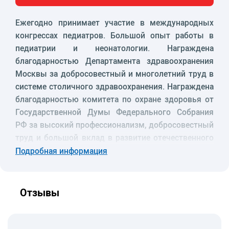
Ежегодно принимает участие в международных
конгрессах педиатров. Большой опыт работы в
педиатрии и неонатологии. Награждена
благодарностью Департамента здравоохранения
Москвы за добросовестный и многолетний труд в
системе столичного здравоохранения. Награждена
благодарностью комитета по охране здоровья от
Государственной Думы Федерального Собрания
РФ за высокий профессионализм, добросовестный
труд и большой вклад в развитие отечественного
здравоохранения.
Подробная информация
Образование
1987 г. - ТГМИ имени Абу али Ибн Сина,
Отзывы
специальность «Педиатрия».
1991 г. - клиническая ординатура на базе
кафедры пропедевтики детских болезней ТГМИ