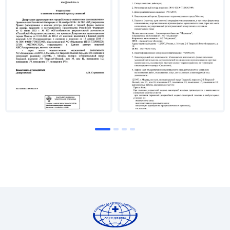
2001 г. - Обучение в Государственном
учреждении Нижегородская государственная
медицинская академия по специальности
«Педиатрия».
2004 г. - Повышение квалификации в Санкт-
Петербургской Академии ЛИМТУ по
направлению «Управление лечебно-
профилактическими учреждениями».
2005 г. - Повышение квалификации по
педиатрии в ГОУ ВПО Ульяновский
государственный университет по программе
цикла «Актуальные вопросы подростковой
педиатрии».
2006 г. - Профессиональная переподготовка в
ГОУ ВПО Ульяновский государственный
университет по программе «Общественное
здоровье и организация здравоохранение».
2006 г. - Присвоена квалификация врача-