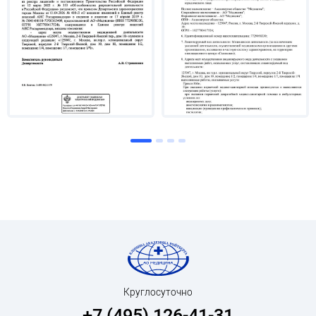
Область научных и практических интересов
Наружный и внутренний эндометриоз.
Дисфункция височно-нижнечелюстных
суставов.
МР-энтерография.
Нейродегенеративные заболевания головного
мозга.
Эпилепсия.
Круглосуточно
+7 (495) 126-41-31