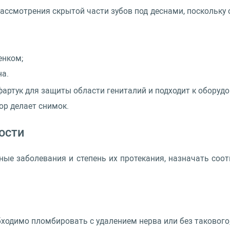
ассмотрения скрытой части зубов под деснами, поскольку 
енком;
на.
артук для защиты области гениталий и подходит к обору
ор делает снимок.
ости
ые заболевания и степень их протекания, назначать со
бходимо пломбировать с удалением нерва или без такового