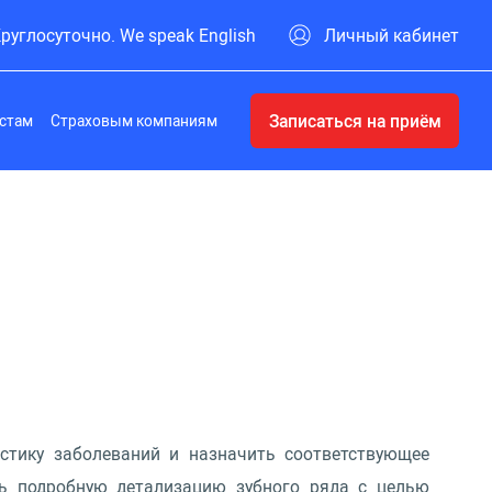
руглосуточно. We speak English
Личный кабинет
Записаться на приём
стам
Страховым компаниям
остику заболеваний и назначить соответствующее
ть подробную детализацию зубного ряда с целью