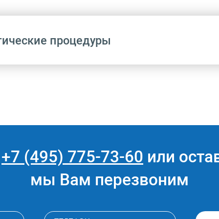
тические процедуры
Название
Прицельная внутриротовая контактная
рентгенография
е
+7 (495) 775-73-60
или остав
Панорамная рентгенография верхней чел
мы Вам перезвоним
Телерентгенография челюстей
Рентгенография нижней челюсти в боков
проекции