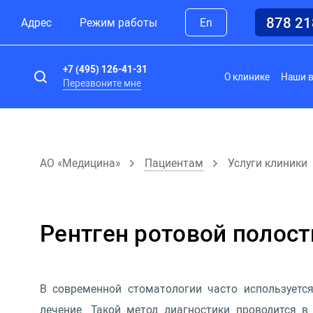
878 2
Адрес
Режим работы
En
+7 (495) 126-41-31
О клинике
Наши 
Перезвоните мне
АО «Медицина»
Пациентам
Услуги клиники
Рентген ротовой полост
В современной стоматологии часто используется
лечение. Такой метод диагностики проводится 