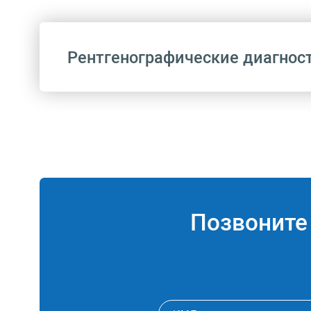
Рентгенографические диагнос
Код
A06.07.003
Позвонит
A06.07.001
A06.07.006
A06.07.009