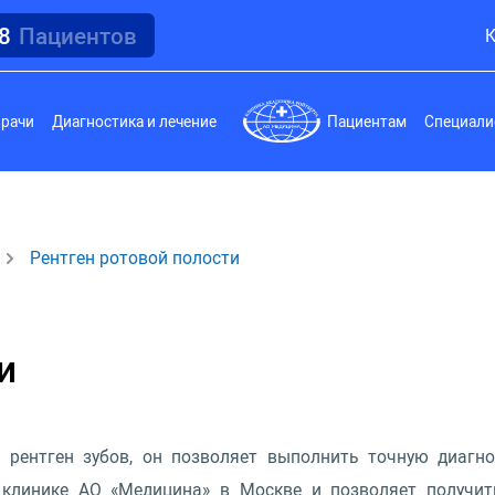
18
Пациентов
К
врачи
Диагностика и лечение
Пациентам
Специали
Рентген ротовой полости
и
 рентген зубов, он позволяет выполнить точную диагн
в клинике АО «Медицина» в Москве и позволяет получи