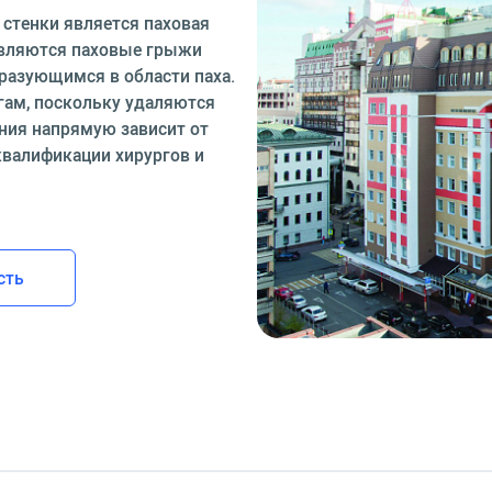
стенки является паховая
являются паховые грыжи
разующимся в области паха.
гам, поскольку удаляются
ния напрямую зависит от
квалификации хирургов и
сть