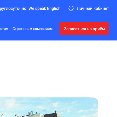
руглосуточно. We speak English
Личный кабинет
Записаться на приём
истам
Страховым компаниям