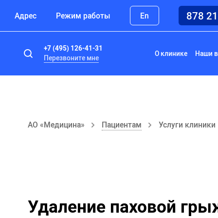
878 2
Адрес
Режим работы
En
+7 (495) 126-41-31
О клинике
Наши в
Перезвоните мне
АО «Медицина»
Пациентам
Услуги клиники
Удаление паховой гры