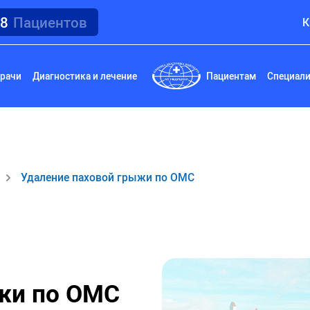
18
Пациентов
К
рачи
Диагностика и лечение
Пациентам
Специал
Удаление паховой грыжи по ОМС
жи по ОМС