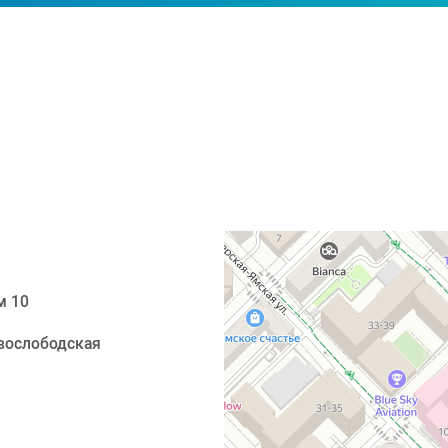
м 10
вослободская