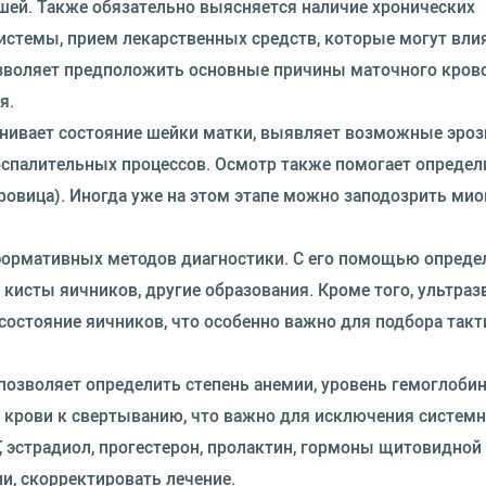
шей. Также обязательно выясняется наличие хронических
истемы, прием лекарственных средств, которые могут вли
зволяет предположить основные причины маточного крово
я.
енивает состояние шейки матки, выявляет возможные эроз
оспалительных процессов. Осмотр также помогает определ
укровица). Иногда уже на этом этапе можно заподозрить ми
формативных методов диагностики. С его помощью опреде
исты яичников, другие образования. Кроме того, ультраз
состояние яичников, что особенно важно для подбора такт
озволяет определить степень анемии, уровень гемоглобин
ь крови к свертыванию, что важно для исключения систем
, эстрадиол, прогестерон, пролактин, гормоны щитовидной
, скорректировать лечение.