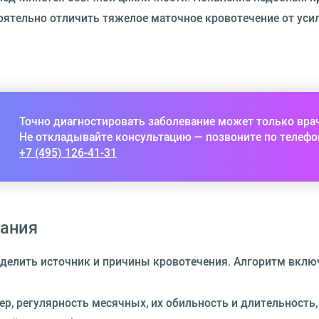
оятельно отличить тяжелое маточное кровотечение от ус
Точно диагностировать заболевание может только вра
Не откладывайте консультацию — позвоните по телефо
+7 (495) 126-41-31
вания
еделить источник и причины кровотечения. Алгоритм вклю
ер, регулярность месячных, их обильность и длительность,