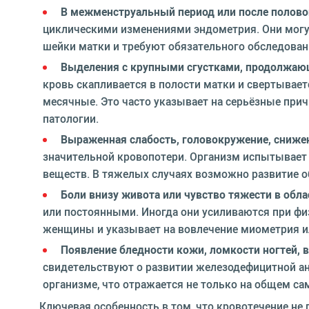
В межменструальный период или после полово
циклическими изменениями эндометрия. Они могу
шейки матки и требуют обязательного обследован
Выделения с крупными сгустками, продолжающ
кровь скапливается в полости матки и свертывае
месячные. Это часто указывает на серьёзные при
патологии.
Выраженная слабость, головокружение, снижен
значительной кровопотери. Организм испытывает 
веществ. В тяжелых случаях возможно развитие о
Боли внизу живота или чувство тяжести в облас
или постоянными. Иногда они усиливаются при фи
женщины и указывает на вовлечение миометрия ил
Появление бледности кожи, ломкости ногтей, 
свидетельствуют о развитии железодефицитной ан
организме, что отражается не только на общем са
Ключевая особенность в том, что кровотечение н