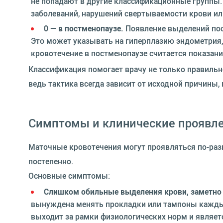
не попадают в другие классификационные группы.
заболеваний, нарушений свертываемости крови ил
0 — в постменопаузе.
Появление выделений пос
Это может указывать на гиперплазию эндометрия
кровотечение в постменопаузе считается показан
Классификация помогает врачу не только правильно
ведь тактика всегда зависит от исходной причины
Симптомы и клинические проявл
Маточные кровотечения могут проявляться по-разн
постепенно.
Основные симптомы:
Слишком обильные выделения крови, заметн
вынуждена менять прокладки или тампоны каждые 
выходит за рамки физиологических норм и являет