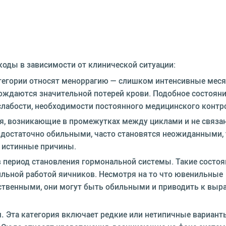
оды в зависимости от клинической ситуации:
тегории относят меноррагию — слишком интенсивные меся
ждаются значительной потерей крови. Подобное состоян
лабости, необходимости постоянного медицинского контр
, возникающие в промежутках между циклами и не связа
и достаточно обильными, часто становятся неожиданными,
 истинные причины.
 период становления гормональной системы. Такие состоя
ильной работой яичников. Несмотря на то что ювенильные
ственными, они могут быть обильными и приводить к выр
.
Эта категория включает редкие или нетипичные вариант