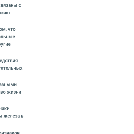
связаны с
озию
ом, что
мальные
ругие
едствия
тательных
разными
тво жизни
наки
ы железа в
ризнаков