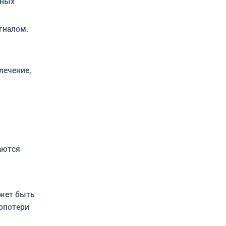
мных
гналом.
лечение,
аются
жет быть
опотери