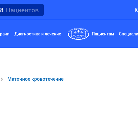
18
Пациентов
К
рачи
Диагностика и лечение
Пациентам
Специал
Маточное кровотечение