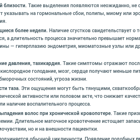
й близости.
Такие выделения появляются неожиданно, не 
т указывать на гормональные сбои, полипы, миому или эр
ия.
иеся более недели.
Наличие сгустков свидетельствует о т
тся, а длительность процесса значительно превышает нор
чины — гиперплазию эндометрия, миоматозные узлы или д
ие давления, тахикардия.
Такие симптомы отражают посл
кислородное голодание, мозг, сердце получают меньше пи
бморочных состояний, угроза жизни.
ти таза.
Эти ощущения могут быть тянущими, схваткооб
зической активности или половом акте, что снижает качес
и наличие воспалительного процесса.
выпадения волос при хронической кровопотере.
Такие приз
емии. Длительное маточное кровотечение истощает запас
мочувствии, но и на внешности пациентки.
е подчиняется обычной цикличности. Появление подобных
п