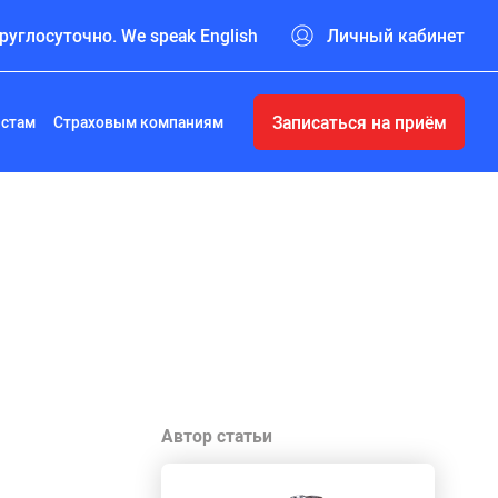
руглосуточно. We speak English
Личный кабинет
Записаться на приём
истам
Страховым компаниям
Автор статьи