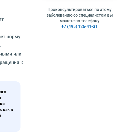
Проконсультироваться по этому
заболеванию со специалистом вы
ят
можете по телефону
+7 (495) 126-41-31
ет норму.
.
чными или
бращения к
ого
и
нки
к как в
и