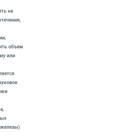
ять на
течения,
ии,
ить объем
ому или
ляется
вуковое
ики
а,
ных
 железы)