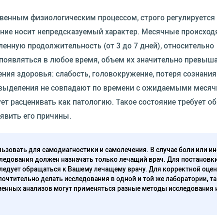
ственным физиологическим процессом, строго регулируется
ение носит непредсказуемый характер. Месячные происход
ленную продолжительность (от 3 до 7 дней), относительно
появляться в любое время, объем их значительно превыша
ия здоровья: слабость, головокружение, потеря сознания
и выделения не совпадают по времени с ожидаемыми меся
ет расценивать как патологию. Такое состояние требует о
ыявить его причины.
ьзовать для самодиагностики и самолечения. В случае боли или ин
ледования должен назначать только лечащий врач. Для постановк
следует обращаться к Вашему лечащему врачу. Для корректной оце
очтительно делать исследования в одной и той же лаборатории, та
енных анализов могут применяться разные методы исследования 