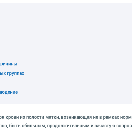
причины
ых группах
блюдение
ря крови из полости матки, возникающая не в рамках нор
апно, быть обильным, продолжительным и зачастую сопро