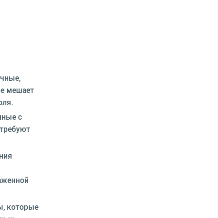
чные,
ие мешает
оля.
нные с
 требуют
ния
аженной
ы, которые