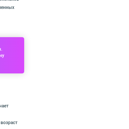
иленных
ч.
ну
чает
 возраст