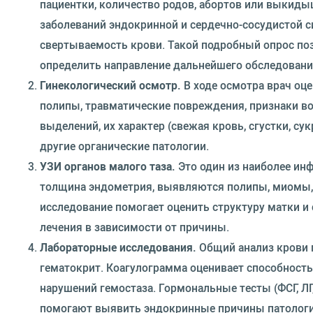
пациентки, количество родов, абортов или выкиды
заболеваний эндокринной и сердечно-сосудистой с
свертываемость крови. Такой подробный опрос по
определить направление дальнейшего обследовани
Гинекологический осмотр.
В ходе осмотра врач оц
полипы, травматические повреждения, признаки в
выделений, их характер (свежая кровь, сгустки, с
другие органические патологии.
УЗИ органов малого таза.
Это один из наиболее ин
толщина эндометрия, выявляются полипы, миомы, к
исследование помогает оценить структуру матки и 
лечения в зависимости от причины.
Лабораторные исследования.
Общий анализ крови п
гематокрит. Коагулограмма оценивает способност
нарушений гемостаза. Гормональные тесты (ФСГ, ЛГ
помогают выявить эндокринные причины патологии