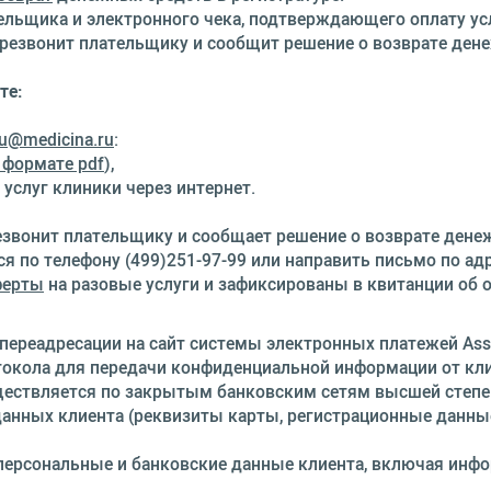
ельщика и электронного чека, подтверждающего оплату усл
перезвонит плательщику и сообщит решение о возврате ден
те:
u@medicina.ru
:
 формате pdf
),
услуг клиники через интернет.
резвонит плательщику и сообщает решение о возврате дене
 по телефону (499)251-97-99 или направить письмо по ад
ферты
на разовые услуги и зафиксированы в квитанции об о
переадресации на сайт системы электронных платежей Ass
токола для передачи конфиденциальной информации от кли
ществляется по закрытым банковским сетям высшей степе
нных клиента (реквизиты карты, регистрационные данные и
персональные и банковские данные клиента, включая инфо