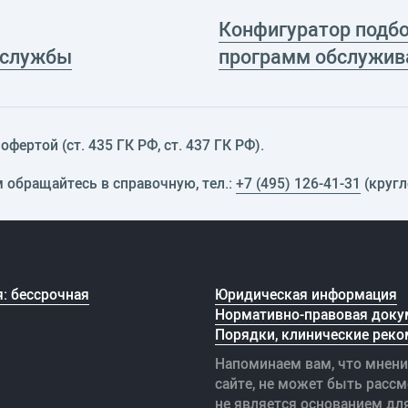
Конфигуратор подб
 службы
программ обслужив
фертой (ст. 435 ГК РФ, cт. 437 ГК РФ).
м обращайтесь в справочную, тел.:
+7 (495) 126-41-31
(кругл
: бессрочная
Юридическая информация
Нормативно-правовая доку
Порядки, клинические реко
Напоминаем вам, что мнени
сайте, не может быть рассм
не является основанием дл