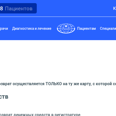
18
Пациентов
К
рачи
Диагностика и лечение
Пациентам
Специал
врат осуществляется ТОЛЬКО на ту же карту, с которой с
ств
озврат
денежных средств в регистратуре.