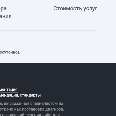
ора
Стоимость услуг
ания
осуточно).
ментация
мендации, стандарты
е, высказанное специалистом на
отрено как постановка диагноза,
я назначений лечения либо для