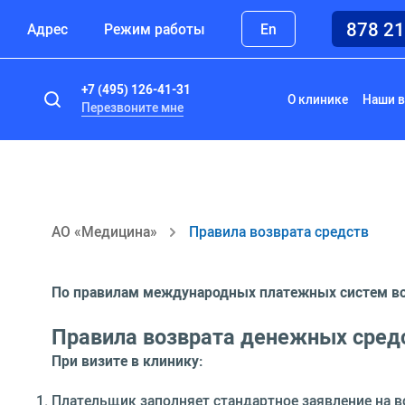
878 2
Адрес
Режим работы
En
+7 (495) 126-41-31
О клинике
Наши в
Перезвоните мне
АО «Медицина»
Правила возврата средств
По правилам международных платежных систем воз
Правила возврата денежных сред
При визите в клинику:
Плательщик заполняет стандартное
заявление на в