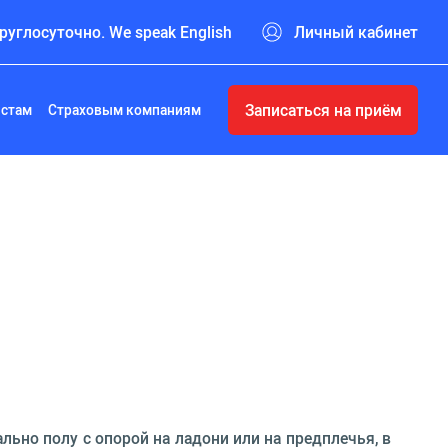
руглосуточно. We speak English
Личный кабинет
Записаться на приём
истам
Страховым компаниям
ьно полу с опорой на ладони или на предплечья, в