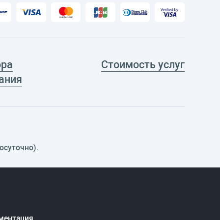
ора
Стоимость услуг
ания
осуточно).
ментация