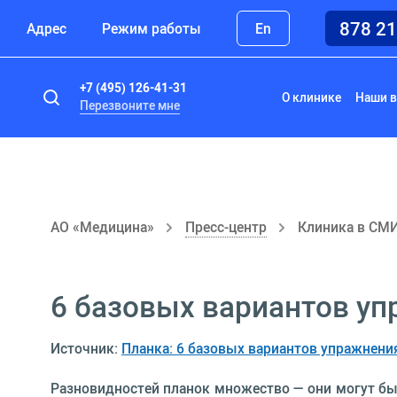
878 2
Адрес
Режим работы
En
+7 (495) 126-41-31
О клинике
Наши в
Перезвоните мне
АО «Медицина»
Пресс-центр
Клиника в СМ
6 базовых вариантов уп
Источник:
Планка: 6 базовых вариантов упражнения 
Разновидностей планок множество — они могут быт