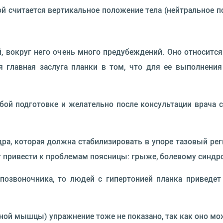
й считается вертикальное положение тела (нейтральное 
, вокруг него очень много предубеждений. Оно относитс
ая главная заслуга планки в том, что для ее выполнени
бой подготовке и желательно после консультации врача 
а, которая должна стабилизировать в упоре тазовый регио
 привести к проблемам поясницы: грыже, болевому синдр
позвоночника, то людей с гипертонией планка приведе
ой мышцы) упражнение тоже не показано, так как оно м