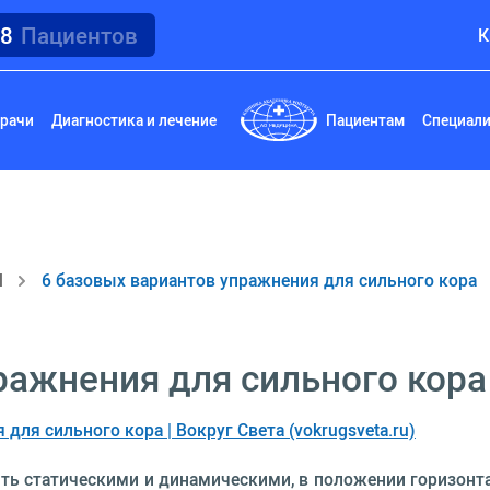
18
Пациентов
К
рачи
Диагностика и лечение
Пациентам
Специал
И
6 базовых вариантов упражнения для сильного кора
ражнения для сильного кора
для сильного кора | Вокруг Света (vokrugsveta.ru)
ь статическими и динамическими, в положении горизонтал