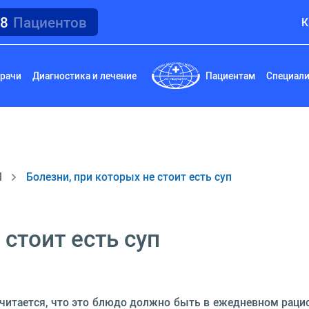
18
Пациентов
К
рачи
Диагностика и лечение
Пациентам
Специал
И
Болезни, при которых не стоит есть суп
 стоит есть суп
 считается, что это блюдо должно быть в ежедневном рац