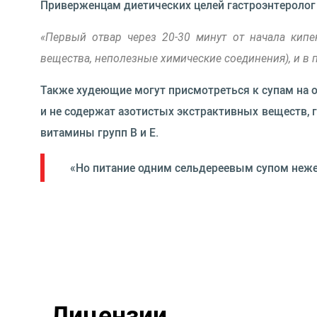
Приверженцам диетических целей гастроэнтеролог 
«Первый отвар через 20-30 минут от начала кип
вещества, неполезные химические соединения), и в п
Также худеющие могут присмотреться к супам на о
и не содержат азотистых экстрактивных веществ, 
витамины групп B и E.
«Но питание одним сельдереевым супом нежел
Лицензии