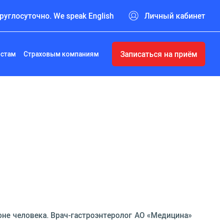
руглосуточно. We speak English
Личный кабинет
Записаться на приём
истам
Страховым компаниям
ионе человека. Врач-гастроэнтеролог АО «Медицина»