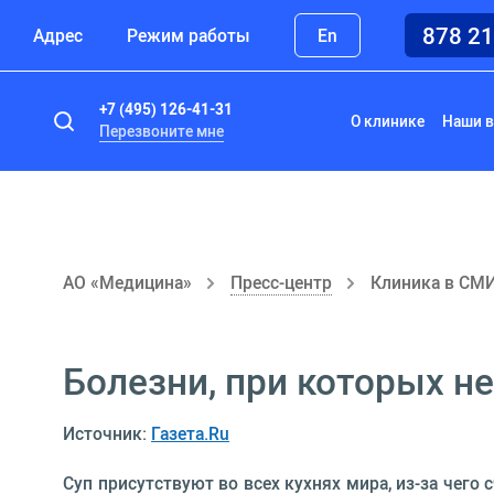
878 2
Адрес
Режим работы
En
+7 (495) 126-41-31
О клинике
Наши в
Перезвоните мне
АО «Медицина»
Пресс-центр
Клиника в СМ
Болезни, при которых не
Источник:
Газета.Ru
Суп присутствуют во всех кухнях мира, из-за чего