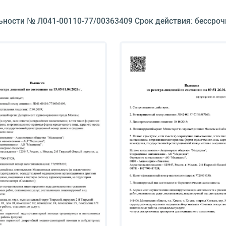
ьности № Л041-00110-77/00363409 Срок действия: бессроч