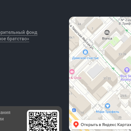
орительный фонд
ое братство»
зания
ми