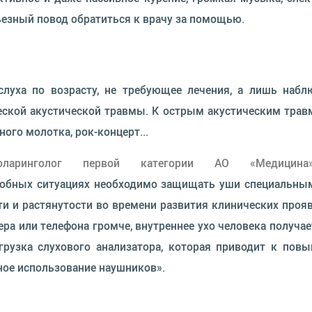
рьезный повод обратиться к врачу за помощью.
 слуха по возрасту, не требующее лечения, а лишь набл
кой акустической травмы. К острым акустическим травма
ного молотка, рок-концерт...
иноларинголог первой категории АО «Медицина
обных ситуациях необходимо защищать уши специальным
и и растянутости во времени развития клинических прояв
ра или телефона громче, внутреннее ухо человека получа
рузка слухового анализатора, которая приводит к пов
ное использование наушников».