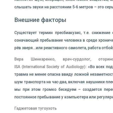
слышать звуки на расстоянии 5-6 метров – это се
Внешние факторы
Существует термин пресбиакузис, т.е. снижение
означающий пребывание человека в среде хроничес
рёв зверя...или реактивного самолета, работа отбой
Вера Шинкаренко, врач-сурдолог, отор
ISA (International Society of Audiology):
«Во всех под
травма не менее опасна ввиду ложной незаметност
шум транспорта на час-два, включая наушники плее
мы при этом громко беседуем – создается перег
постоянное пребывание у компьютера или регуляр
Гаджетовая тугоухоть