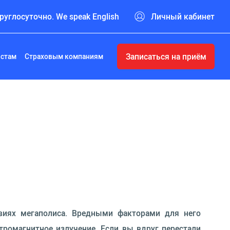
руглосуточно. We speak English
Личный кабинет
Записаться на приём
истам
Страховым компаниям
виях мегаполиса. Вредными факторами для него
тромагнитное излучение. Если вы вдруг перестали