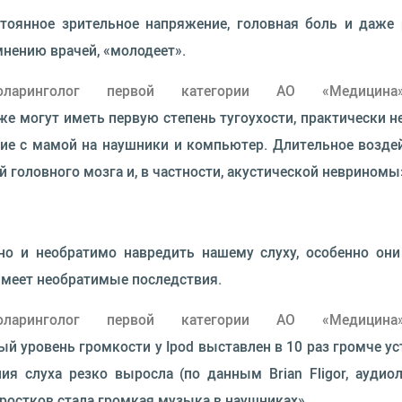
тоянное зрительное напряжение, головная боль и даже
мнению врачей, «молодеет».
иноларинголог первой категории АО «Медицина
е могут иметь первую степень тугоухости, практически не
ние с мамой на наушники и компьютер. Длительное воздей
 головного мозга и, в частности, акустической невриномы
о и необратимо навредить нашему слуху, особенно они
 имеет необратимые последствия.
иноларинголог первой категории АО «Медицина
й уровень громкости у Ipod выставлен в 10 раз громче 
я слуха резко выросла (по данным Brian Fligor, аудиолог
дростков стала громкая музыка в наушниках».