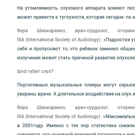
На утомляемость слухового аппарата влияют пос
может привести к тугоухости, которая сегодня: по 
Вера Шинкаренко, врач-сурдолог, отор
ISA (International Society of Audiology):
«Подростки уж
себя и пропускают то, что ребенок заменил обще
излучения может стать причиной развития опухолей
Ipod губит слух?
Портативные музыкальные плееры могут серьезн
уверены врачи. А длительное воздействие на слух
Вера Шинкаренко, врач-сурдолог, отор
ISA (International Society of Audiology):
«Максимальны
в 2001году. Именно с тех пор статистика снижени
говорится, что основной причиной тугоухости у по