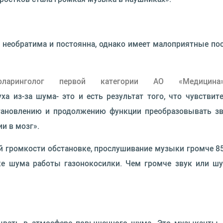
да необратима и постоянна, однако имеет малоприятные по
иноларинголог первой категории АО «Медицина
ха из-за шума- это и есть результат того, что чувстви
тановлению и продолжению функции преобразовывать зв
и в мозг».
ромкости обстановке, прослушивание музыки громче 85 д
же шума работы газонокосилки. Чем громче звук или ш