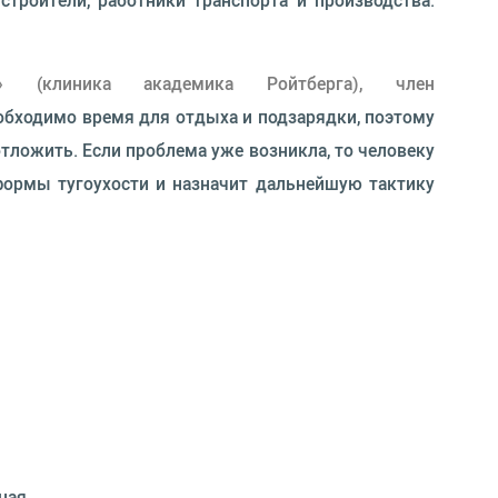
троители, работники транспорта и производства.
» (клиника академика Ройтберга), член
обходимо время для отдыха и подзарядки, поэтому
отложить. Если проблема уже возникла, то человеку
формы тугоухости и назначит дальнейшую тактику
ная