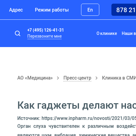
878 2
Адрес
Режим работы
En
+7 (495) 126-41-31
О клинике
Наши в
Перезвоните мне
АО «Медицина»
Пресс-центр
Клиника в СМ
Как гаджеты делают нас
Источник: https://www.inpharm.ru/novosti/2021/03/05
Орган слуха чувствителен к различным воздей
являются шум, вибрация, химические вещества, а