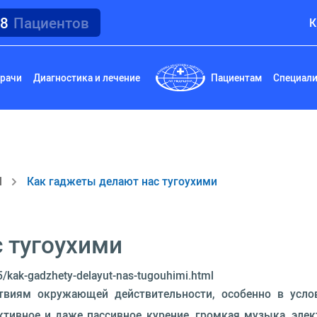
18
Пациентов
К
рачи
Диагностика и лечение
Пациентам
Специал
И
Как гаджеты делают нас тугоухими
 тугоухими
/kak-gadzhety-delayut-nas-tugouhimi.html
ствиям окружающей действительности, особенно в усло
ктивное и даже пассивное курение, громкая музыка, элек