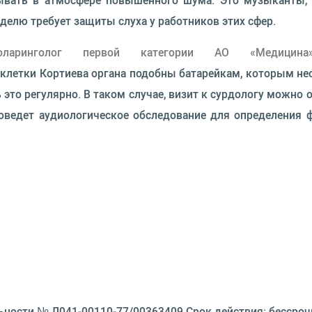
вать в атмосфере повышенного шума. Это музыканты, с
делю требует защиты слуха у работников этих сфер.
иноларинголог первой категории АО «Медицина
клетки Кортиева органа подобны батарейкам, которым не
это регулярно. В таком случае, визит к сурдологу можно 
роведет аудиологическое обследование для определения 
ьности № Л041-00110-77/00363409 Срок действия: бессроч