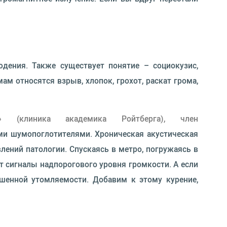
юдения. Также существует понятие – социокузис,
м относятся взрыв, хлопок, грохот, раскат грома,
» (клиника академика Ройтберга), член
и шумопоглотителями. Хроническая акустическая
лений патологии. Спускаясь в метро, погружаясь в
ет сигналы надпорогового уровня громкости. А если
ышенной утомляемости. Добавим к этому курение,