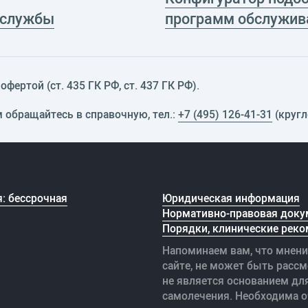
 службы
программ обслужив
фертой (ст. 435 ГК РФ, cт. 437 ГК РФ).
м обращайтесь в справочную, тел.:
+7 (495) 126-41-31
(кругл
: бессрочная
Юридическая информация
Нормативно-правовая доку
Порядки, клинические реко
Напоминаем вам, что мнени
сайте, не может быть рассм
не является основанием дл
самолечения. Необходима о