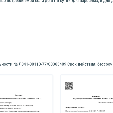
во потребляемой соли до 5 г в сутки для взрослых, и для
ьности № Л041-00110-77/00363409 Срок действия: бессроч