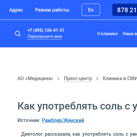
878 2
Адрес
Режим работы
En
+7 (495) 126-41-31
О клинике
Наши в
Перезвоните мне
АО «Медицина»
Пресс-центр
Клиника в СМ
Как употреблять соль с
Источник:
Рамблер/Женский
Диетолог рассказала, как употреблять соль с ум