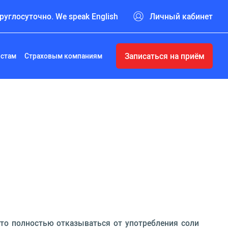
руглосуточно. We speak English
Личный кабинет
Записаться на приём
истам
Страховым компаниям
что полностью отказываться от употребления соли