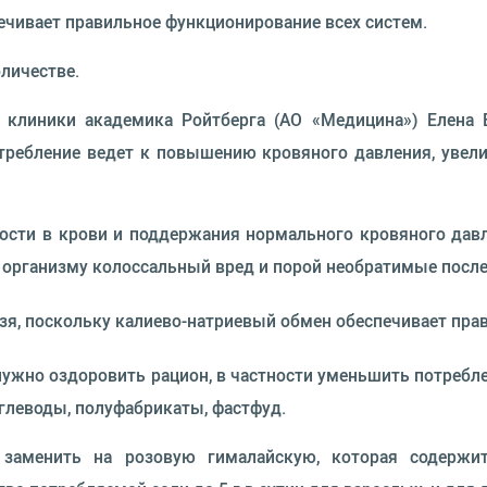
ечивает правильное функционирование всех систем.
личестве.
т клиники академика Ройтберга (АО «Медицина») Елена 
требление ведет к повышению кровяного давления, увелич
сти в крови и поддержания нормального кровяного давл
организму колоссальный вред и порой необратимые послед
зя, поскольку калиево-натриевый обмен обеспечивает пра
ужно оздоровить рацион, в частности уменьшить потребле
углеводы, полуфабрикаты, фастфуд.
аменить на розовую гималайскую, которая содержит 