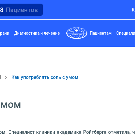
18
Пациентов
К
рачи
Диагностика и лечение
Пациентам
Специал
И
Как употреблять соль с умом
 умом
ом. Специалист клиники академика Ройтберга отметила, 