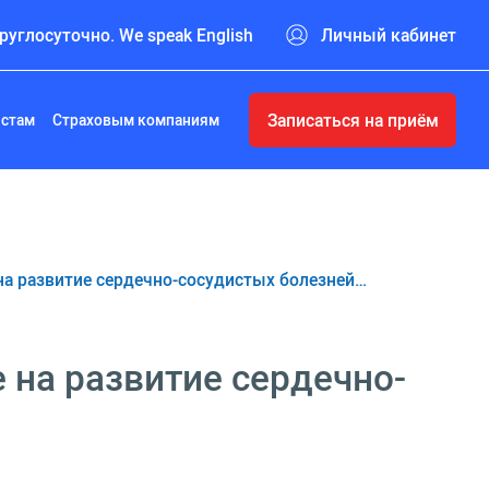
руглосуточно. We speak English
Личный кабинет
Записаться на приём
истам
Страховым компаниям
а развитие сердечно-сосудистых болезней…
на развитие сердечно-