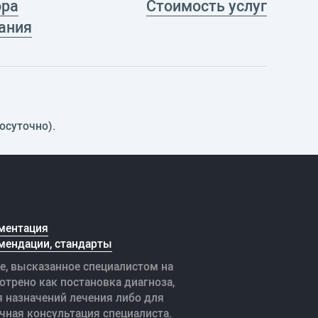
ора
Стоимость услуг
ания
осуточно).
ментация
мендации, стандарты
е, высказанное специалистом на
отрено как постановка диагноза,
я назначений лечения либо для
чная консультация специалиста.