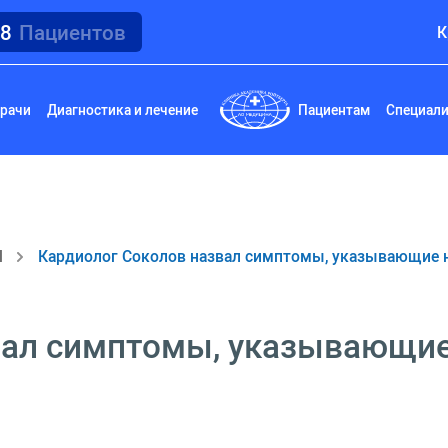
18
Пациентов
К
рачи
Диагностика и лечение
Пациентам
Специал
И
Кардиолог Соколов назвал симптомы, указывающие н
вал симптомы, указывающие 