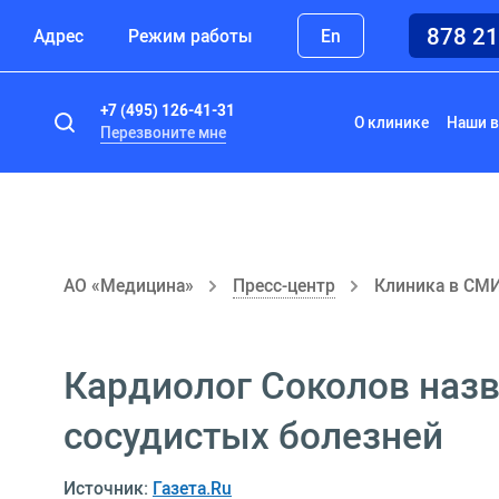
878 2
Адрес
Режим работы
En
+7 (495) 126-41-31
О клинике
Наши в
Перезвоните мне
АО «Медицина»
Пресс-центр
Клиника в СМ
Кардиолог Соколов наз
сосудистых болезней
Источник:
Газета.Ru