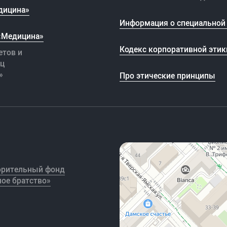
дицина»
Информация о специальной 
 «Медицина»
Кодекс корпоративной этик
етов и
иц
»
Про этические принципы
орительный фонд
ое братство»