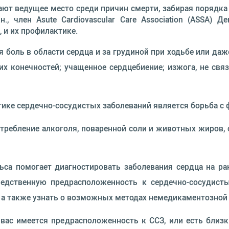
ют ведущее место среди причин смерти, забирая порядка
., член Asute Cardiovascular Care Association (ASSA) 
 и их профилактике.
я боль в области сердца и за грудиной при ходьбе или да
них конечностей; учащенное сердцебиение; изжога, не св
ике сердечно-сосудистых заболеваний является борьба с ф
отребление алкоголя, поваренной соли и животных жиров,
ьса помогает диагностировать заболевания сердца на ра
едственную предрасположенность к сердечно-сосудисты
 а также узнать о возможных методах немедикаментозной
вас имеется предрасположенность к ССЗ, или есть близ