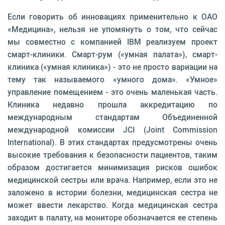
Если говорить об инновациях применительно к ОАО
«Медицина», нельзя не упомянуть о том, что сейчас
мы совместно с компанией IBM реализуем проект
смарт-клиники. Смарт-рум («умная палата»), смарт-
клиника («умная клиника») - это не просто вариации на
тему так называемого «умного дома». «Умное»
управление помещением - это очень ма­ленькая часть.
Клиника недавно прошла аккредита­цию по
международным стандартам Объединенной
международной комиссии JCI (Joint Commission
International). В этих стандартах предусмотрены очень
высокие требования к безопасности пациен­тов, таким
образом достигается минимизация ри­сков ошибок
медицинской сестры или врача. На­пример, если это не
заложено в истории болезни, медицинская сестра не
может ввести лекарство. Когда медицинская сестра
заходит в палату, на мо­ниторе обозначается ее степень