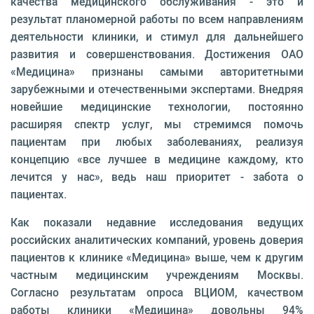
качества медицинского обслуживания - это и
результат планомерной работы по всем на­правлениям
деятельности клиники, и стимул для дальнейшего
развития и совершенствования. До­стижения ОАО
«Медицина» признаны самыми авторитетными
зарубежными и отечественными экспертами. Внедряя
новейшие медицинские техно­логии, постоянно
расширяя спектр услуг, мы стре­мимся помочь
пациентам при любых заболеваниях, реализуя
концепцию «все лучшее в медицине каж­дому, кто
лечится у нас», ведь наш приоритет - за­бота о
пациентах.
Как показали недавние исследования ведущих
российских аналитических компаний, уровень до­верия
пациентов к клинике «Медицина» выше, чем к другим
частным медицинским учреждениям Мо­сквы.
Согласно результатам опроса ВЦИОМ, каче­ством
работы клиники «Медицина» довольны 94%