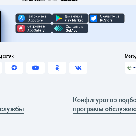
ц сетях
Мето
Конфигуратор подб
 службы
программ обслужив