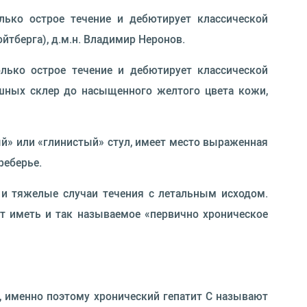
лько острое течение и дебютирует классической
тберга), д.м.н. Владимир Неронов.
олько острое течение и дебютирует классической
ушных склер до насыщенного желтого цвета кожи,
ый» или «глинистый» стул, имеет место выраженная
реберье.
т и тяжелые случаи течения с летальным исходом.
ут иметь и так называемое «первично хроническое
, именно поэтому хронический гепатит С называют