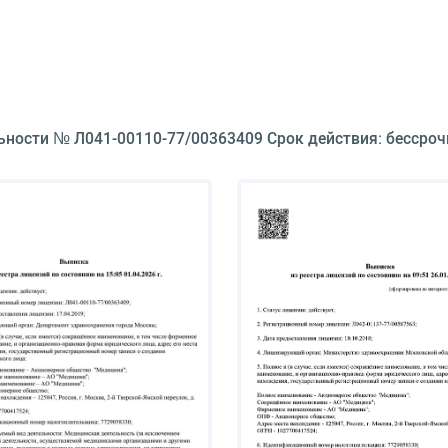
ьности № Л041-00110-77/00363409 Срок действия: бессроч