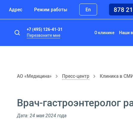
878 2
Адрес
Режим работы
En
+7 (495) 126-41-31
О клинике
Наши в
Перезвоните мне
АО «Медицина»
Пресс-центр
Клиника в СМ
Врач-гастроэнтеролог ра
Дата: 24 мая 2024 года