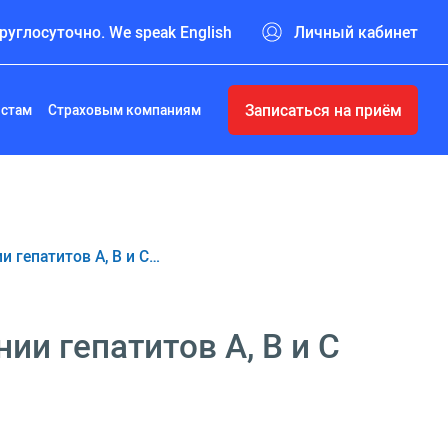
руглосуточно. We speak English
Личный кабинет
Записаться на приём
истам
Страховым компаниям
и гепатитов А, В и С…
ии гепатитов А, В и С