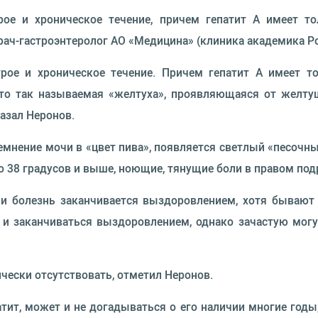
рое и хроническое течение, причем гепатит А имеет то
ач-гастроэнтеролог АО «Медицина» (клиника академика Рой
рое и хроническое течение. Причем гепатит А имеет т
это так называемая «желтуха», проявляющаяся от желт
азал Неронов.
темнение мочи в «цвет пива», появляется светлый «песочн
о 38 градусов и выше, ноющие, тянущие боли в правом под
т, и болезнь заканчивается выздоровлением, хотя бываю
 и заканчиваться выздоровлением, однако зачастую мог
чески отсутствовать, отметил Неронов.
тит, может и не догадываться о его наличии многие годы