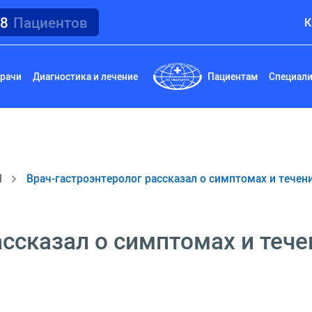
18
Пациентов
К
рачи
Диагностика и лечение
Пациентам
Специал
И
Врач-гастроэнтеролог рассказал о симптомах и течени
ссказал о симптомах и течен