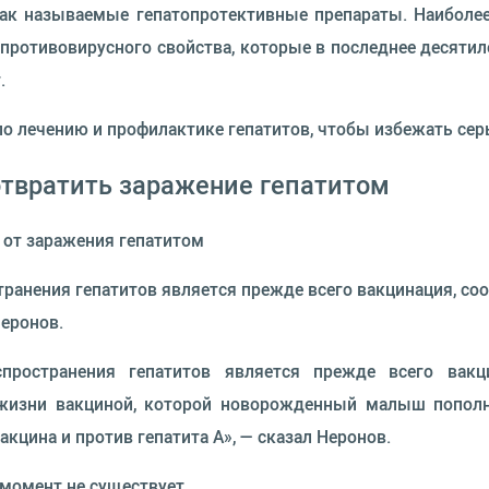
так называемые гепатопротективные препараты. Наибол
противовирусного свойства, которые в последнее десятил
.
по лечению и профилактике гепатитов, чтобы избежать се
отвратить заражение гепатитом
 от заражения гепатитом
ранения гепатитов является прежде всего вакцинация, с
Неронов.
пространения гепатитов является прежде всего вакци
 жизни вакциной, которой новорожденный малыш попол
кцина и против гепатита А», — сказал Неронов.
 момент не существует.