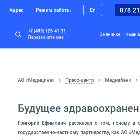
878 2
Адрес
Режим работы
En
+7 (495) 126-41-31
О клинике
Наши в
Перезвоните мне
АО «Медицина»
Пресс-центр
Медиабанк
Будущее здравоохранен
Григорий Ефимович рассказал о том, почему в 
государственно-частному партнерству, как АО «Ме