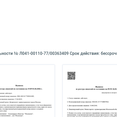
ьности № Л041-00110-77/00363409 Срок действия: бессроч