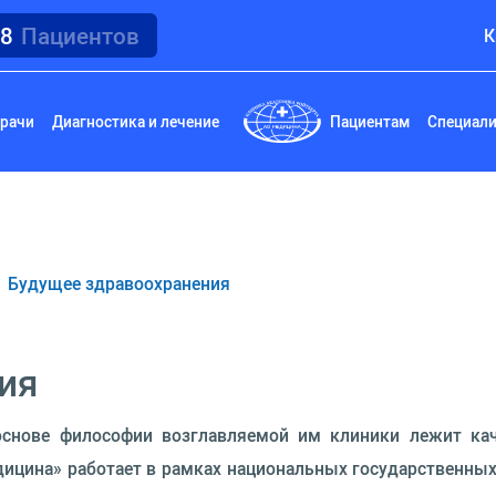
18
Пациентов
К
рачи
Диагностика и лечение
Пациентам
Специал
Будущее здравоохранения
ия
основе философии возглавляемой им клиники лежит ка
дицина» работает в рамках национальных государственных