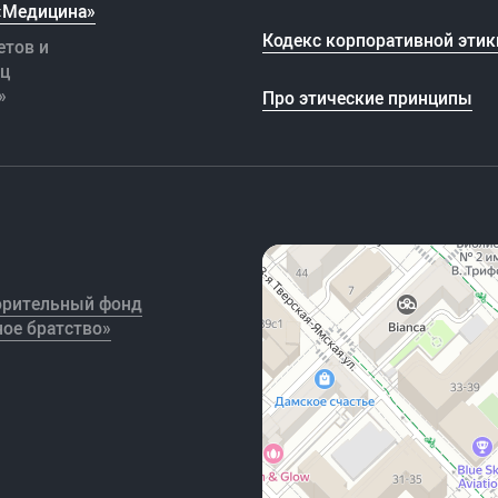
 «Медицина»
Кодекс корпоративной этик
етов и
иц
»
Про этические принципы
орительный фонд
ое братство»