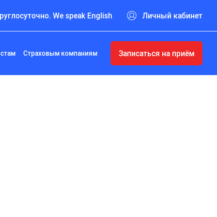
руглосуточно. We speak English
Личный кабинет
Записаться на приём
истам
Страховым компаниям