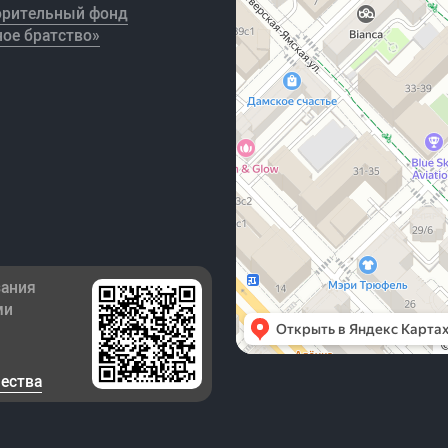
орительный фонд
ое братство»
зания
ми
чества