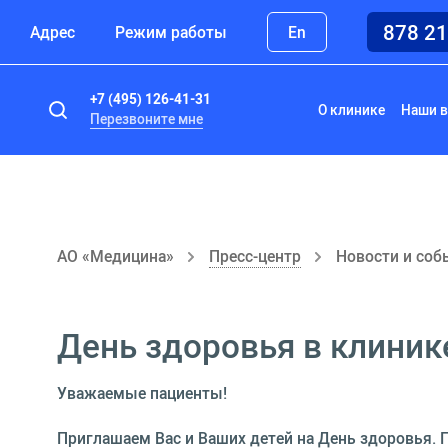
878 2
Адрес
Режим работы
En
+7 (495) 126-41-31
О клинике
Наши в
Перезвоните мне
АО «Медицина»
Пресс-центр
Новости и соб
День здоровья в клини
Уважаемые пациенты!
Приглашаем Вас и Ваших детей на День здоровья. П