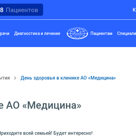
18
Пациентов
К
рачи
Диагностика и лечение
Пациентам
Специал
ытия
День здоровья в клинике АО «Медицина»
ке АО «Медицина»
риходите всей семьей! Будет интересно!