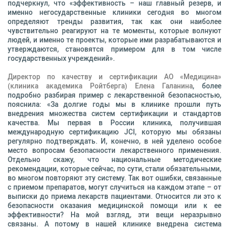
подчеркнул, что «эффективность – наш главный резерв, и
именно негосударственные клиники сегодня во многом
определяют тренды развития, так как они наиболее
чувствительно реагируют на те моменты, которые волнуют
людей, и именно те проекты, которые ими разрабатываются и
утверждаются, становятся примером для в том числе
государственных учреждений».
Директор по качеству и сертификации АО «Медицина»
(клиника академика Ройтберга) Елена Галанина
, более
подробно разбирая пример с лекарственной безопасностью,
пояснила: «За долгие годы мы в клинике прошли путь
внедрения множества систем сертификации и стандартов
качества. Мы первая в России клиника, получившая
международную сертификацию JCI, которую мы обязаны
регулярно подтверждать. И, конечно, в ней уделено особое
место вопросам безопасности лекарственного применения.
Отдельно скажу, что национальные методические
рекомендации, которые сейчас, по сути, стали обязательными,
во многом повторяют эту систему. Так вот ошибки, связанные
с приемом препаратов, могут случиться на каждом этапе – от
выписки до приема лекарств пациентами. Относится ли это к
безопасности оказания медицинской помощи или к ее
эффективности? На мой взгляд, эти вещи неразрывно
связаны. А потому в нашей клинике внедрена система