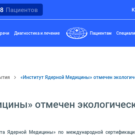
18
Пациентов
К
рачи
Диагностика и лечение
Пациентам
Специал
ытия
«Институт Ядерной Медицины» отмечен экологич
ицины» отмечен экологичес
ута Ядерной Медицины» по международной сертификации