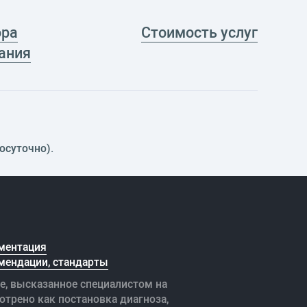
ора
Стоимость услуг
ания
осуточно).
ментация
мендации, стандарты
е, высказанное специалистом на
отрено как постановка диагноза,