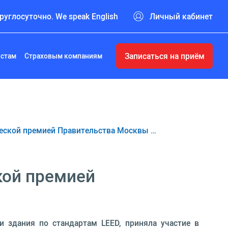
руглосуточно. We speak English
Личный кабинет
Записаться на приём
истам
Страховым компаниям
еской премией Правительства Москвы …
кой премией
 здания по стандартам LEED, приняла участие в