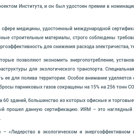
оектом Института, и он был удостоен премии в номинац
 сфере медицины, удостоенный международной сертификац
сные строительные материалы, строго соблюдены требов
ргоэффективность для снижения расхода электричества, т
оторые позволяют экономить энергопотребление, установ
аструктуры для экологического транспорта. Специальна
ь ее для полива территории. Особое внимание уделяется
росы парниковых газов сокращены на 15% на 256 тонн СО
а 60 зданий, большинство из которых офисные и торговы
ый прошел данную сертификацию. ИЯМ – это наглядный п
.
ign) – «Лидерство в экологическом и энергоэффективном