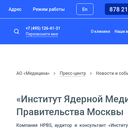
878 2
Адрес
Режим работы
En
+7 (495) 126-41-31
О клинике
Наши в
Перезвоните мне
АО «Медицина»
Пресс-центр
Новости и соб
«Институт Ядерной Мед
Правительства Москвы
Компания HPBS, аудитор и консультант «Инстит