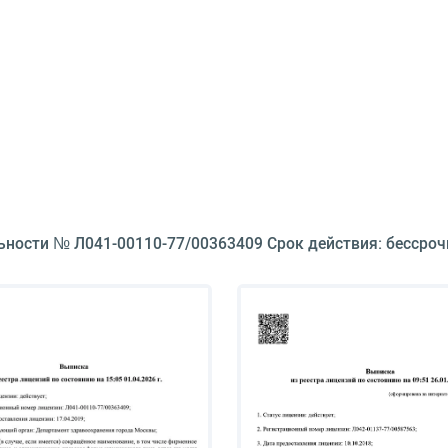
ьности № Л041-00110-77/00363409 Срок действия: бессроч