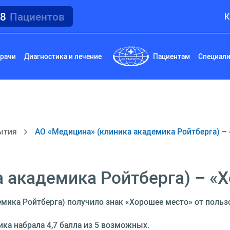
18
Пациентов
К
рачи
Диагностика и лечение
Пациентам
Специал
ытия
АО «Медицина» (клиника академика Ройтберга) –
 академика Ройтберга) – «
емика Ройтберга) получило знак «Хорошее место» от польз
ка набрала 4,7 балла из 5 возможных.