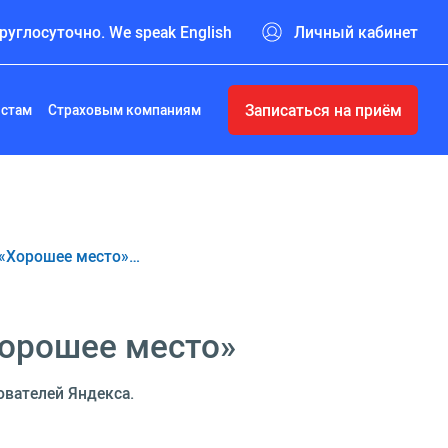
руглосуточно. We speak English
Личный кабинет
Записаться на приём
истам
Страховым компаниям
 «Хорошее место»…
Хорошее место»
ователей Яндекса.