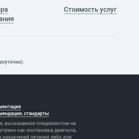
ора
Стоимость услуг
ания
осуточно).
ментация
мендации, стандарты
е, высказанное специалистом на
отрено как постановка диагноза,
я назначений лечения либо для