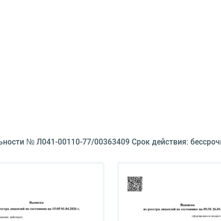
ьности № Л041-00110-77/00363409 Срок действия: бессроч