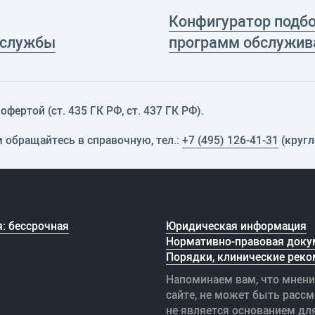
Конфигуратор подб
 службы
программ обслужив
фертой (ст. 435 ГК РФ, cт. 437 ГК РФ).
м обращайтесь в справочную, тел.:
+7 (495) 126-41-31
(кругл
: бессрочная
Юридическая информация
Нормативно-правовая доку
Порядки, клинические реко
Напоминаем вам, что мнени
сайте, не может быть рассм
не является основанием дл