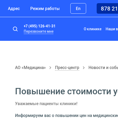
878 2
Адрес
Режим работы
En
+7 (495) 126-41-31
О клинике
Наши в
Перезвоните мне
АО «Медицина»
Пресс-центр
Новости и соб
Повышение стоимости ус
Уважаемые пациенты клиники!
Информируем вас о повышении цен на медицинские 