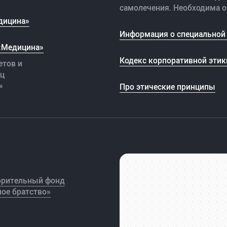
самолечения. Необходима о
дицина»
Информация о специальной 
 «Медицина»
Кодекс корпоративной этик
етов и
иц
»
Про этические принципы
орительный фонд
ое братство»