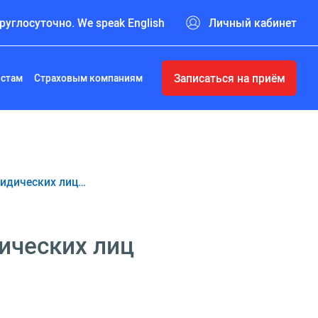
руглосуточно. We speak English
Личный кабинет
Записаться на приём
истам
Страховым компаниям
ридических лиц…
ических лиц