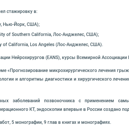
ел стажировку в:
y, Нью-Йорк, США);
y of Southern California, Лос-Анджелес, США);
of California, Los Angeles (Лос-Анджелес, США).
ации Нейрохирургов (EANS), курсы Всемирной Ассоциации 
еме «Прогнозирование микрохирургического лечения грыж 
ологии и алгоритмы диагностики и хирургического лечен
ивных заболеваний позвоночника с применением сам
перационного КТ, эндоскопии впервые в России создано по
бот, 5 монографии, 9 глав в книгах и монографиях.