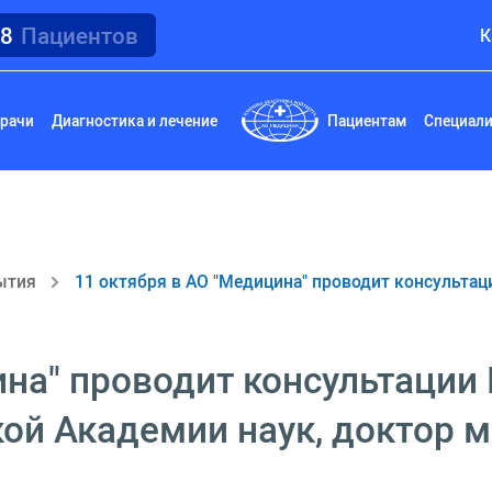
18
Пациентов
К
рачи
Диагностика и лечение
Пациентам
Специал
ытия
11 октября в АО "Медицина" проводит консультац
на" проводит консультации 
ой Академии наук, доктор м