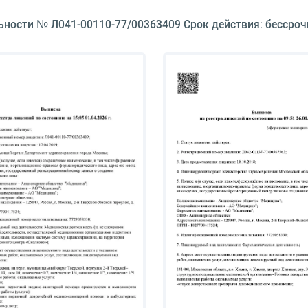
ьности № Л041-00110-77/00363409 Срок действия: бессроч