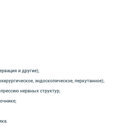
рвация и другие);
ирургическое, эндоскопическое, перкутанное);
прессию нервных структур;
очнике;
ика.