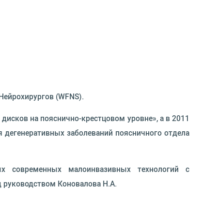
Нейрохирургов (WFNS).
дисков на пояснично-крестцовом уровне», а в 2011
ия дегенеративных заболеваний поясничного отдела
ых современных малоинвазивных технологий с
д руководством Коновалова Н.А.