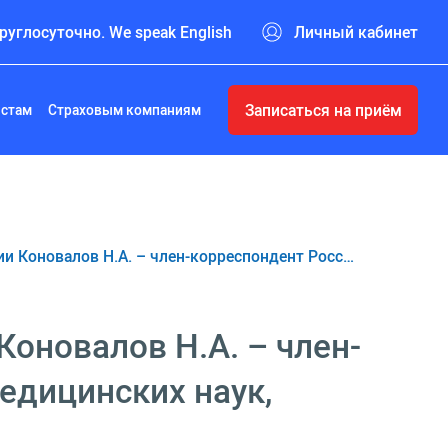
руглосуточно. We speak English
Личный кабинет
Записаться на приём
истам
Страховым компаниям
ии Коновалов Н.А. – член-корреспондент Росс…
Коновалов Н.А. – член-
едицинских наук,