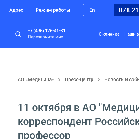
878 2
Адрес
Режим работы
En
+7 (495) 126-41-31
О клинике
Наши в
Перезвоните мне
АО «Медицина»
Пресс-центр
Новости и соб
11 октября в АО "Медици
корреспондент Российск
профессор